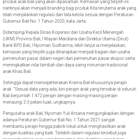
produk arak Bali yang akan dipasarkan. Kemasan yang terpilih ini
nantinya akan menjadi branding bagi produk Kita terutama arak yang
telah menjalankan regulasi dan tata kelola sesuai dengan Peraturan
Gubernur Bali No: 1 Tahun 2020, kata Jarta.
Didampingi Kepala Dinas Koperasi dan Usaha Kecil Menengah
(UKM) Provinsi Bali, I Wayan Mardiana dan Direktur Utama (Dirut)
Bank BPD Bali, I Nyoman Sudharma, lebih lanjut ia menjelaskan,
kemasan yang terpilih juga diharapkan menjadi bagian dari usaha
pemenuhan pasar dalam negeri dan pemenuhan pasar ekspor serta
meningkatkan nilai tambah dan daya saing minuman tradisional
arak Khas Bali.
Sehingga dapat mensejahterakan Krama Bali khususnya perajin
arak. “Sesuai data yang ada, kini perajin arak yang tersebar di seluruh
Bali berjumlah 1.472 perajin dengan masing-masing perajin
menaungi 2-3 petani tuak, ungkapnya.
Pengusaha arak Bali, Nyoman Yuli Arsana mengungkapkan dengan
adanya Peraturan Gubernur Bali No: 1 Tahun 2021 sangat
membantu perajin hingga pabrik lokal untuk menghasilkan arak
dengan kualitas yang baik. Terlebih dalam regulasi tersebut juga