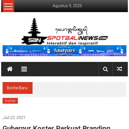
Lompat
Agustus 9, 2026
ke
konten
SpotBaliNews
Berita Baru:
50 Tenant UMKM Meriahkan BRImo Nusa
Dua Eco Market 2026 di Peninsula
Kuliner
Juli 22, 2021
Gubernur Koster Perkuat Branding