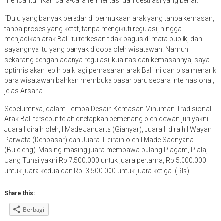
mencantumkan cara-cara fermentasi dan destilasi yang benar.
“Dulu yang banyak beredar di permukaan arak yang tanpa kemasan,
tanpa proses yang ketat, tanpa mengikuti regulasi, hingga
menjadikan arak Bali itu terkesan tidak bagus di mata publik, dan
sayangnya itu yang banyak dicoba oleh wisatawan. Namun
sekarang dengan adanya regulasi, kualitas dan kemasannya, saya
optimis akan lebih baik lagi pemasaran arak Bali ini dan bisa menarik
para wisatawan bahkan membuka pasar baru secara internasional,
jelas Arsana.
Sebelumnya, dalam Lomba Desain Kemasan Minuman Tradisional
Arak Bali tersebut telah ditetapkan pemenang oleh dewan juri yakni
Juara I diraih oleh, I Made Januarta (Gianyar), Juara II diraih I Wayan
Parwata (Denpasar) dan Juara III diraih oleh I Made Sadnyana
(Buleleng). Masing-masing juara membawa pulang Piagam, Piala,
Uang Tunai yakni Rp 7.500.000 untuk juara pertama, Rp 5.000.000
untuk juara kedua dan Rp. 3.500.000 untuk juara ketiga. (Rls)
Share this:
Berbagi