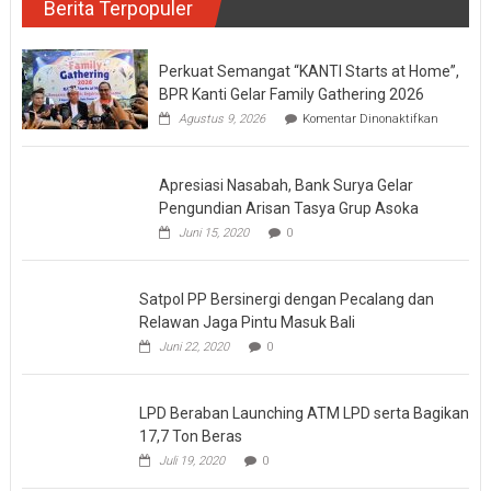
Berita Terpopuler
Perkuat Semangat “KANTI Starts at Home”,
BPR Kanti Gelar Family Gathering 2026
pada
Agustus 9, 2026
Komentar Dinonaktifkan
Perkuat
Semanga
“KANTI
Apresiasi Nasabah, Bank Surya Gelar
Starts
at
Pengundian Arisan Tasya Grup Asoka
Home”,
Juni 15, 2020
0
BPR
Kanti
Gelar
Family
Satpol PP Bersinergi dengan Pecalang dan
Gatherin
Relawan Jaga Pintu Masuk Bali
2026
Juni 22, 2020
0
LPD Beraban Launching ATM LPD serta Bagikan
17,7 Ton Beras
Juli 19, 2020
0