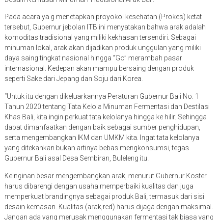
Pada acara ya g menetapkan proyokol kesehatan (Prokes) ketat
tersebut, Gubernur jebolan ITB ini menyatakan bahwa arak adalah
komoditas tradisional yang miliki kekhasan tersendiri. Sebagai
minuman lokal, arak akan dijadikan produk unggulan yang miliki
daya saing tingkat nasional hingga “Go” merambah pasar
internasional. Kedepan akan mampu bersaing dengan produk
seperti Sake dari Jepang dan Soju dari Korea.
“Untuk itu dengan dikeluarkannya Peraturan Gubernur Bali No: 1
Tahun 2020 tentang Tata Kelola Minuman Fermentasi dan Destilasi
Khas Bali, kita ingin perkuat tata kelolanya hingga ke hilir. Sehingga
dapat dimanfaatkan dengan baik sebagai sumber penghidupan,
serta mengembangkan IKM dan UMKM kita. Ingat tata kelolanya
yang ditekankan bukan artinya bebas mengkonsumsi, tegas
Gubernur Bali asal Desa Sembiran, Buleleng itu.
Keinginan besar mengembangkan arak, menurut Gubernur Koster
harus dibarengi dengan usaha memperbaiki kualitas dan juga
memperkuat brandingnya sebagai produk Bali, termasuk dari sisi
desain kemasan. Kualitas (arak,red) harus dijaga dengan maksimal.
Jangan ada yang merusak menggunakan fermentasi tak biasa yang