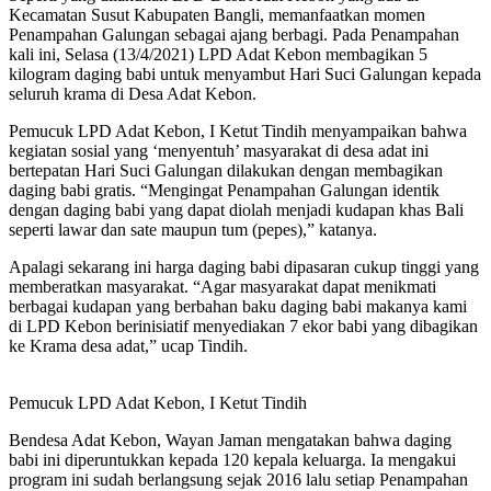
Kecamatan Susut Kabupaten Bangli, memanfaatkan momen
Penampahan Galungan sebagai ajang berbagi. Pada Penampahan
kali ini, Selasa (13/4/2021) LPD Adat Kebon membagikan 5
kilogram daging babi untuk menyambut Hari Suci Galungan kepada
seluruh krama di Desa Adat Kebon.
Pemucuk LPD Adat Kebon, I Ketut Tindih menyampaikan bahwa
kegiatan sosial yang ‘menyentuh’ masyarakat di desa adat ini
bertepatan Hari Suci Galungan dilakukan dengan membagikan
daging babi gratis. “Mengingat Penampahan Galungan identik
dengan daging babi yang dapat diolah menjadi kudapan khas Bali
seperti lawar dan sate maupun tum (pepes),” katanya.
Apalagi sekarang ini harga daging babi dipasaran cukup tinggi yang
memberatkan masyarakat. “Agar masyarakat dapat menikmati
berbagai kudapan yang berbahan baku daging babi makanya kami
di LPD Kebon berinisiatif menyediakan 7 ekor babi yang dibagikan
ke Krama desa adat,” ucap Tindih.
Pemucuk LPD Adat Kebon, I Ketut Tindih
Bendesa Adat Kebon, Wayan Jaman mengatakan bahwa daging
babi ini diperuntukkan kepada 120 kepala keluarga. Ia mengakui
program ini sudah berlangsung sejak 2016 lalu setiap Penampahan