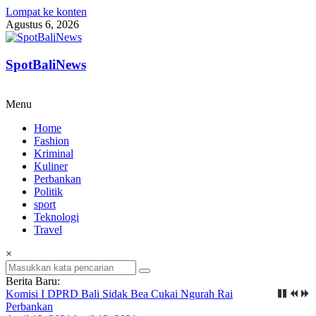
Lompat ke konten
Agustus 6, 2026
SpotBaliNews
Menu
Home
Fashion
Kriminal
Kuliner
Perbankan
Politik
sport
Teknologi
Travel
×
Berita Baru:
Komisi I DPRD Bali Sidak Bea Cukai Ngurah Rai
Perbankan