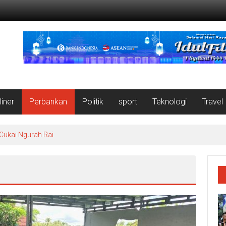
liner
Perbankan
Politik
sport
Teknologi
Travel
 Cukai Ngurah Rai