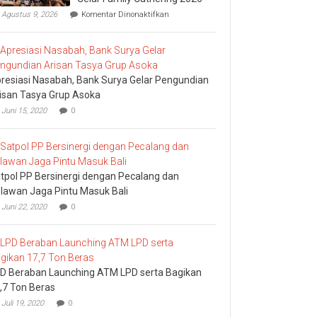
pada
Agustus 9, 2026
Komentar Dinonaktifkan
Perkuat
Semangat
“KANTI
Starts
at
resiasi Nasabah, Bank Surya Gelar Pengundian
Home”,
BPR
isan Tasya Grup Asoka
Kanti
Juni 15, 2020
0
Gelar
Family
Gathering
2026
tpol PP Bersinergi dengan Pecalang dan
lawan Jaga Pintu Masuk Bali
Juni 22, 2020
0
D Beraban Launching ATM LPD serta Bagikan
,7 Ton Beras
Juli 19, 2020
0