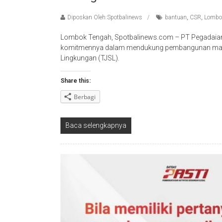
Diposkan Oleh:Spotbalinews
bantuan
,
CSR
,
Lombo
Lombok Tengah, Spotbalinews.com – PT Pegadaian
komitmennya dalam mendukung pembangunan masy
Lingkungan (TJSL).
Share this:
Berbagi
Baca selengkapnya