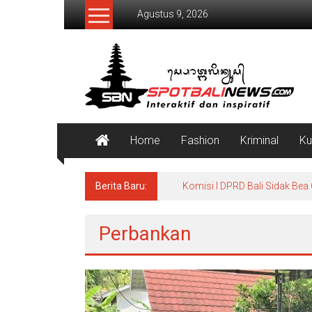
Lompat
Agustus 9, 2026
ke
konten
SpotBaliNews
Home
Fashion
Kriminal
Ku
Berita Baru:
Komisi I DPRD Bali Sidak Bea
Perbankan