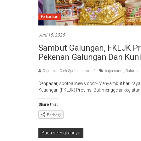
Perbankan
Juni 15, 2026
Sambut Galungan, FKLJK Pro
Pekenan Galungan Dan Kun
Diposkan Oleh:Spotbalinews
bajra sandi
,
Galunga
Denpasar, spotbalinews.com- Menyambut hari ray
Keuangan (FKLJK) Provinsi Bali menggelar kegiat
Share this:
Berbagi
Baca selengkapnya