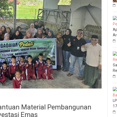
Ap
Ar
Sa
Re
LP
Bantuan Material Pembangunan
17
vestasi Emas