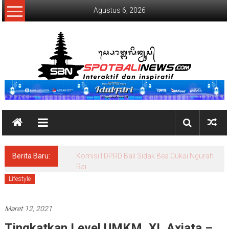
Lompat
Agustus 6, 2026
ke
konten
SpotBaliNews
Berita Baru:
Komisi I DPRD Bali Sidak Bea Cukai Ngurah
Rai
Lifestyle
Maret 12, 2021
Tingkatkan Level UMKM, XL Axiata –