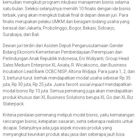
kemudian mengikuti program inkubasi manajemen bisnis selama
satu bulan. Seleksi selanjutnya memilih 10 finalis dengan ide bisnis
terbaik, yang akan mengikuti babak final di depan dewan juri. Para
finalis merupakan pelaku UMKM dari beragam bidang usaha yang
berasal dari Jakarta, Probolinggo, Bogor, Bekasi, Sidoarjo,
Surabaya, dan Bali.
Dewan juri terdiri dari Asisten Deputi Pengarusutamaan Gender
Bidang Ekonomi Kementerian Pemberdayaan Perempuan dan
Perlindungan Anak Republlik Indonesia, Eni Widiyanti, Group Head
Sales Medium Enterprise XL Axiata, R. Wicaksono, dan Business
Incubation Lead Bank OCBC NISP, Altona Widjaja. Para juara 1, 2, dan
3, berturut-turut berhak mendapatkan modal usaha sebesar Rp 35
juta, Rp 30 juta, Rp 25 juta. Juara favorit
social impact
mendapatkan
modal bisnis Rp 10 juta. Semua pemenang juga akan mendapatkan
produk khusus dari XL Business Solutions berupa XL Go dan XL Biz
Staterpack.
Kriteria penilaian pemenang meliputi model bisnis, yaitu kematangan
rancangan bisnis, ketepatan sasaran, serta seberapa realistis untuk
dicapai. Selanjutnya ada juga aspek inovasi produk yang
menyangkut keunikan produk atau jasa dan seberapa jauh bisa