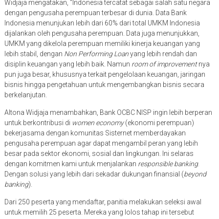
Widjaja mengatakan, “Indonesia tercatat sebagai salah satu negara
dengan pengusaha perempuan terbesar di dunia. Data Bank
Indonesia menunjukan lebih dari 60% dari total UMKM Indonesia
dijalankan oleh pengusaha perempuan. Data juga menunjukkan,
UMKM yang dikelola perempuan memiliki kinerja keuangan yang
lebih stabil, dengan
Non Performing Loan
yang lebih rendah dan
disiplin keuangan yang lebih baik. Namun
room of improvement
nya
pun juga besar, khususnya terkait pengelolaan keuangan, jaringan
bisnis hingga pengetahuan untuk mengembangkan bisnis secara
berkelanjutan.
Altona Widjaja menambahkan, Bank OCBC NISP ingin lebih berperan
untuk berkontribusi di
women economy
(ekonomi perempuan)
bekerjasama dengan komunitas Sisternet memberdayakan
pengusaha perempuan agar dapat mengambil peran yang lebih
besar pada sektor ekonomi, sosial dan lingkungan. Ini selaras
dengan komitmen kami untuk menjalankan
responsible banking
.
Dengan solusi yang lebih dari sekadar dukungan finansial (
beyond
banking
).
Dari 250 peserta yang mendaftar, panitia melakukan seleksi awal
untuk memilih 25 peserta. Mereka yang lolos tahap ini tersebut