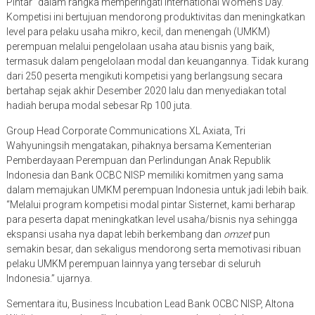
Pintar” dalam rangka memperingati International Women’s Day.
Kompetisi ini bertujuan mendorong produktivitas dan meningkatkan
level para pelaku usaha mikro, kecil, dan menengah (UMKM)
perempuan melalui pengelolaan usaha atau bisnis yang baik,
termasuk dalam pengelolaan modal dan keuangannya. Tidak kurang
dari 250 peserta mengikuti kompetisi yang berlangsung secara
bertahap sejak akhir Desember 2020 lalu dan menyediakan total
hadiah berupa modal sebesar Rp 100 juta.
Group Head Corporate Communications XL Axiata, Tri
Wahyuningsih mengatakan, pihaknya bersama Kementerian
Pemberdayaan Perempuan dan Perlindungan Anak Republik
Indonesia dan Bank OCBC NISP memiliki komitmen yang sama
dalam memajukan UMKM perempuan Indonesia untuk jadi lebih baik.
“Melalui program kompetisi modal pintar Sisternet, kami berharap
para peserta dapat meningkatkan level usaha/bisnis nya sehingga
ekspansi usaha nya dapat lebih berkembang dan
omzet
pun
semakin besar, dan sekaligus mendorong serta memotivasi ribuan
pelaku UMKM perempuan lainnya yang tersebar di seluruh
Indonesia.” ujarnya.
Sementara itu, Business Incubation Lead Bank OCBC NISP, Altona