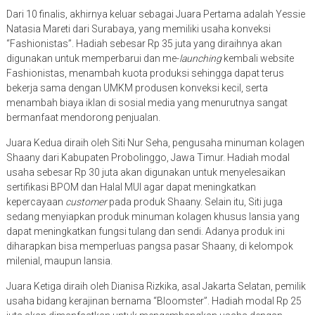
Dari 10 finalis, akhirnya keluar sebagai Juara Pertama adalah Yessie
Natasia Mareti dari Surabaya, yang memiliki usaha konveksi
“Fashionistas”. Hadiah sebesar Rp 35 juta yang diraihnya akan
digunakan untuk memperbarui dan me-
launching
kembali website
Fashionistas, menambah kuota produksi sehingga dapat terus
bekerja sama dengan UMKM produsen konveksi kecil, serta
menambah biaya iklan di sosial media yang menurutnya sangat
bermanfaat mendorong penjualan.
Juara Kedua diraih oleh Siti Nur Seha, pengusaha minuman kolagen
Shaany dari Kabupaten Probolinggo, Jawa Timur. Hadiah modal
usaha sebesar Rp 30 juta akan digunakan untuk menyelesaikan
sertifikasi BPOM dan Halal MUI agar dapat meningkatkan
kepercayaan
customer
pada produk Shaany. Selain itu, Siti juga
sedang menyiapkan produk minuman kolagen khusus lansia yang
dapat meningkatkan fungsi tulang dan sendi. Adanya produk ini
diharapkan bisa memperluas pangsa pasar Shaany, di kelompok
milenial, maupun lansia.
Juara Ketiga diraih oleh Dianisa Rizkika, asal Jakarta Selatan, pemilik
usaha bidang kerajinan bernama “Bloomster”. Hadiah modal Rp 25