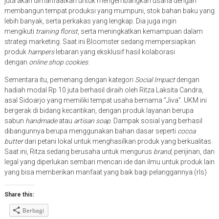
juta akan dimanfaatkan untuk mengembangkan usaha dengan
membangun tempat produksi yang mumpuni, stok bahan baku yang
lebih banyak, serta perkakas yang lengkap. Dia juga ingin
mengikuti
training florist
, serta meningkatkan kemampuan dalam
strategi marketing. Saat ini Bloomster sedang mempersiapkan
produk
hampers
lebaran yang eksklusif hasil kolaborasi
dengan
online shop cookies
.
Sementara itu, pemenang dengan kategori
Social Impact
dengan
hadiah modal Rp 10 juta berhasil diraih oleh Ritza Laksita Candra,
asal Sidoarjo yang memiliki tempat usaha bernama “Jiva”. UKM ini
bergerak di bidang kecantikan, dengan produk layanan berupa
sabun
handmade
atau
artisan soap
. Dampak sosial yang berhasil
dibangunnya berupa menggunakan bahan dasar seperti
cocoa
butter
dari petani lokal untuk menghasilkan produk yang berkualitas.
Saat ini, Ritza sedang berusaha untuk mengurus
brand
, perijinan, dan
legal yang diperlukan sembari mencari ide dan ilmu untuk produk lain
yang bisa memberikan manfaat yang baik bagi pelanggannya.(rls)
Share this:
Berbagi