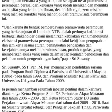
kemampuan berbahasa yang baik, dan sebagian besar pramuwisata
perempuan berasal dari keluarga yang sudah menikah dan memiliki
anak, sifat yang lembut, keibuan, detail lebih rigid, zero mistake
yang menjadi karakter yang menonjol dari pramuwisata perempuan
ini.
“Oleh karena itu bentuk pemberdayaan pramuwisata perempuan
yang berkelanjutan di Lombok NTB adalah perlunya kolaborasi
berbagai stakeholder dalam melahirkan kebijakan yang mendukung
eksistensi pramuwisata perempuan melalui kebijakan pengupahan
dan jam kerja sesuai aturan, peningkatan pendapatan dan
kesejahteraannya melalui kewirausahaan, produk regulasi yang
memberikan akses yang sama dalam setiap kegiatan pendidikan dan
pelatihan untuk pengembangan karir,”papar Sri Susanty.
Sri Susanty, SST. Par., M. Par menamatkan pendidikan sarjana
pada Program Studi Diploma 4 Pariwisata di Universitas Udayana
(Unud) pada tahun 1999, dan Program Magister Kajian Pariwisata
Universitas Udayana Pada Tahun 2009.
Ia pernah mengemban sejumlah jabatan penting dalam karirnya
diantaranya Ketua Program Studi D3 Perhotelan Akpar Mataram
dari tahun 2006 – 2009 , dan Ketua Program Study D3 usaha
Perjalanan wisata Akpar Mataram dari tahun dari 2009 – 2018. Saat
ini Susanty tercatat sebagai Staf Pengajar Sekolah Tinggi Pariwisata
Mataram. (Ist)