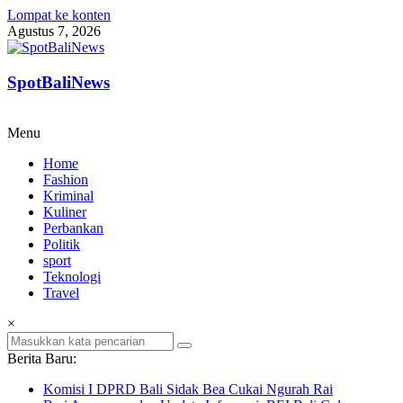
Lompat ke konten
Agustus 7, 2026
SpotBaliNews
Menu
Home
Fashion
Kriminal
Kuliner
Perbankan
Politik
sport
Teknologi
Travel
×
Berita Baru:
Komisi I DPRD Bali Sidak Bea Cukai Ngurah Rai