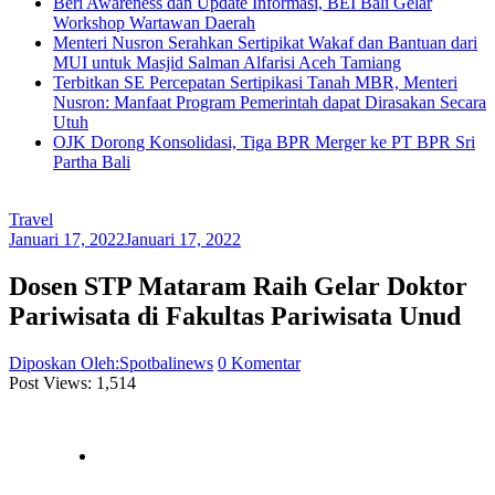
Beri Awareness dan Update Informasi, BEI Bali Gelar
Workshop Wartawan Daerah
Menteri Nusron Serahkan Sertipikat Wakaf dan Bantuan dari
MUI untuk Masjid Salman Alfarisi Aceh Tamiang
Terbitkan SE Percepatan Sertipikasi Tanah MBR, Menteri
Nusron: Manfaat Program Pemerintah dapat Dirasakan Secara
Utuh
OJK Dorong Konsolidasi, Tiga BPR Merger ke PT BPR Sri
Partha Bali
Travel
Januari 17, 2022
Januari 17, 2022
Dosen STP Mataram Raih Gelar Doktor
Pariwisata di Fakultas Pariwisata Unud
Diposkan Oleh:Spotbalinews
0 Komentar
Post Views:
1,514