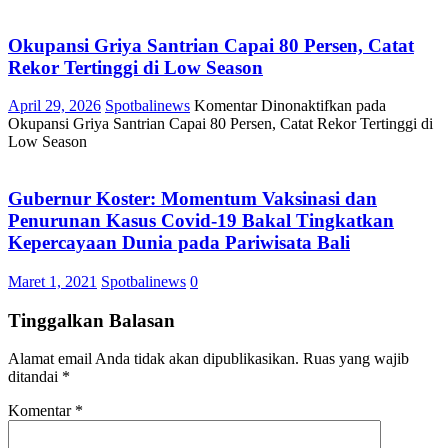
Okupansi Griya Santrian Capai 80 Persen, Catat
Rekor Tertinggi di Low Season
April 29, 2026
Spotbalinews
Komentar Dinonaktifkan
pada
Okupansi Griya Santrian Capai 80 Persen, Catat Rekor Tertinggi di
Low Season
Gubernur Koster: Momentum Vaksinasi dan
Penurunan Kasus Covid-19 Bakal Tingkatkan
Kepercayaan Dunia pada Pariwisata Bali
Maret 1, 2021
Spotbalinews
0
Tinggalkan Balasan
Alamat email Anda tidak akan dipublikasikan.
Ruas yang wajib
ditandai
*
Komentar
*