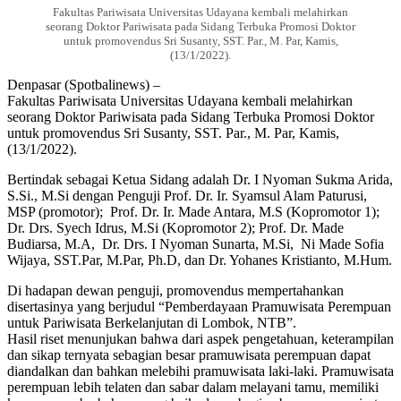
Fakultas Pariwisata Universitas Udayana kembali melahirkan
seorang Doktor Pariwisata pada Sidang Terbuka Promosi Doktor
untuk promovendus Sri Susanty, SST. Par., M. Par, Kamis,
(13/1/2022).
Denpasar (Spotbalinews) –
Fakultas Pariwisata Universitas Udayana kembali melahirkan
seorang Doktor Pariwisata pada Sidang Terbuka Promosi Doktor
untuk promovendus Sri Susanty, SST. Par., M. Par, Kamis,
(13/1/2022).
Bertindak sebagai Ketua Sidang adalah Dr. I Nyoman Sukma Arida,
S.Si., M.Si dengan Penguji Prof. Dr. Ir. Syamsul Alam Paturusi,
MSP (promotor); Prof. Dr. Ir. Made Antara, M.S (Kopromotor 1);
Dr. Drs. Syech Idrus, M.Si (Kopromotor 2); Prof. Dr. Made
Budiarsa, M.A, Dr. Drs. I Nyoman Sunarta, M.Si, Ni Made Sofia
Wijaya, SST.Par, M.Par, Ph.D, dan Dr. Yohanes Kristianto, M.Hum.
Di hadapan dewan penguji, promovendus mempertahankan
disertasinya yang berjudul “Pemberdayaan Pramuwisata Perempuan
untuk Pariwisata Berkelanjutan di Lombok, NTB”.
Hasil riset menunjukan bahwa dari aspek pengetahuan, keterampilan
dan sikap ternyata sebagian besar pramuwisata perempuan dapat
diandalkan dan bahkan melebihi pramuwisata laki-laki. Pramuwisata
perempuan lebih telaten dan sabar dalam melayani tamu, memiliki