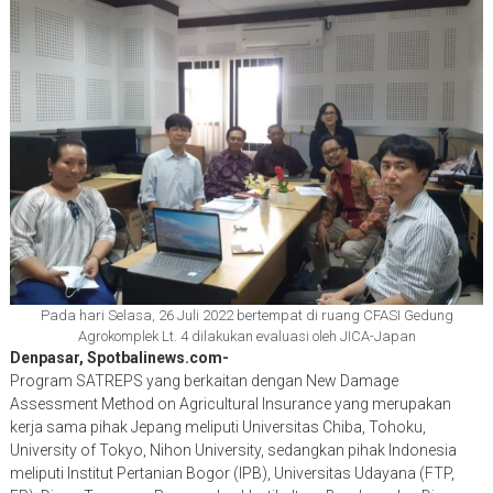
Pada hari Selasa, 26 Juli 2022 bertempat di ruang CFASI Gedung
Agrokomplek Lt. 4 dilakukan evaluasi oleh JICA-Japan
Denpasar, Spotbalinews.com-
Program SATREPS yang berkaitan dengan New Damage
Assessment Method on Agricultural Insurance yang merupakan
kerja sama pihak Jepang meliputi Universitas Chiba, Tohoku,
University of Tokyo, Nihon University, sedangkan pihak Indonesia
meliputi Institut Pertanian Bogor (IPB), Universitas Udayana (FTP,