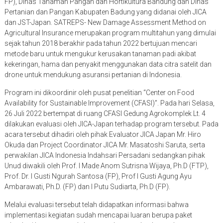
FP), Dinas Tanaman Pangan dan Hortikultura Bandung dan Dinas
Pertanian dan Pangan Kabupaten Badung yang didanai oleh JICA
dan JST-Japan. SATREPS- New Damage Assessment Method on
Agricultural Insurance merupakan program multitahun yang dimulai
sejak tahun 2018 berakhir pada tahun 2022 bertujuan mencari
metode baru untuk mengukur kerusakan tanaman padi akibat
kekeringan, hama dan penyakit menggunakan data citra satelit dan
drone untuk mendukung asuransi pertanian di Indonesia.
Program ini dikoordinir oleh pusat penelitian “Center on Food
Availability for Sustainable Improvement (CFASI)”. Pada hari Selasa,
26 Juli 2022 bertempat di ruang CFASI Gedung Agrokomplek Lt. 4
dilakukan evaluasi oleh JICA-Japan terhadap program tersebut. Pada
acara tersebut dihadiri oleh pihak Evaluator JICA Japan Mr. Hiro
Okuda dan Project Coordinator JICA Mr. Masatoshi Saruta, serta
perwakilan JICA Indonesia Indahsari Persadani sedangkan pihak
Unud diwakili oleh Prof. I Made Anom Sutrisna Wijaya, Ph.D (FTP),
Prof. Dr. I Gusti Ngurah Santosa (FP), Prof I Gusti Agung Ayu
Ambarawati, Ph.D. (FP) dan I Putu Sudiarta, Ph.D (FP).
Melalui evaluasi tersebut telah didapatkan informasi bahwa
implementasi kegiatan sudah mencapai luaran berupa paket