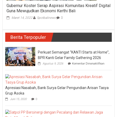
Gubernur Koster Serap Aspirasi Komunitas Kreatif Digital
Guna Mewujudkan Ekonomi Kerthi Bali
Maret 14, 2022
Spotbalinews
0
Berita Terpopuler
Perkuat Semangat “KANTI Starts at Home”,
BPR Kanti Gelar Family Gathering 2026
pada
Agustus 9, 2026
Komentar Dinonaktifkan
Perkuat
Semanga
“KANTI
Starts
at
Apresiasi Nasabah, Bank Surya Gelar Pengundian Arisan Tasya
Home”,
BPR
Grup Asoka
Kanti
Juni 15, 2020
0
Gelar
Family
Gatherin
2026