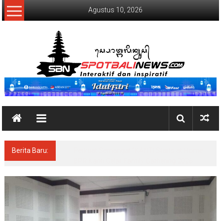
Lompat
Agustus 10, 2026
ke
konten
SpotBaliNews
Berita Baru:
50 Tenant UMKM Meriahkan BRImo Nusa
Dua Eco Market 2026 di Peninsula