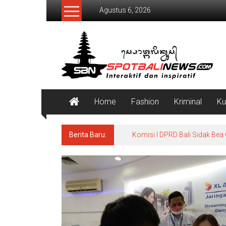
Lompat
Agustus 6, 2026
ke
konten
SpotBaliNews
Home
Fashion
Kriminal
Ku
Berita Baru:
Komisi I DPRD Bali Sidak Bea