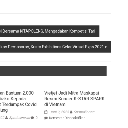
asi Bersama KITAPOLENG, Mengadakan Kompetisi Tari
kan Pemasaran, Krista Exhibitions Gelar Virtual Expo 2021
an Bantuan 2.000
Vietjet Jadi Mitra Maskapai
bako Kepada
Resmi Konser K-STAR SPARK
t Terdampak Covid
di Vietnam
dung
Juni 9, 2025
Spotbalinews
022
Spotbalinews
0
pada
Komentar Dinonaktifkan
Vietjet
Jadi