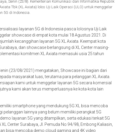
ya, Senin (23/8). Kementerian Komunikasi dan Informatika Republik
xiata Tbk (XL Axiata) lolos Uji Laik Operasi (ULO) untuk menggelar
an 5G di Indonesia.
sialisasi layanan 5G di Indonesia pasca lolosnya Uji Laik
enggelar showcase di empat kota mulai 18 Agustus 2021. Di
ejumlah kecanggihan layanan 5G XL Axiata. Keempat kota
 Surabaya, dan showcase berlangsung di XL Center masing-
implementasi komitmen XL Axiata memasuki usia 25 tahun
 Senin (23/08/2021) mengatakan, Showcase ini bagian dari
epada masyarakat luas, terutama para pelanggan XL Axiata.
 persiapan kami untuk menggelar layanan 5G secara komersial
anjutnya kami akan terus memperluasnya ke kota-kota lain
memiliki smartphone yang mendukung 5G XL bisa mencoba
gi pelanggan lainnya yang belum memiliki perangkat 5G
emo layanan 5G yang ditampilkan, serta edukasi terkait 5G
i XL Center Surabaya, Jl. Pemuda No.94/98, Embong Kaliasin,
ggan bisa mencoba demo cloud gaming and 4K video