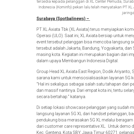
tersedia kepada pelanggan di XL Center Pemuda, Suraba
Indonesia (Kominfo) pekan lalu telah menyatakan PT XL A
jaring
Surabaya (Spotbalinews) –
PT XL Axiata Tbk (XL Axiata) terus menyiapkan komer
Operasi (ULO). Saat ini, XL Axiata bersiap untuk m
event tersebut pelanggan bisa mencoba langsung s
tersebut adalah Jakarta, Bandung, Yogyakarta, dan
masing kota. Kegiatan ini merupakan bagian dari 
dalam upaya Membangun Indonesia Digital.
Group Head XL Axiata East Region, Dodik Ariyanto,
sarana kami untuk mensosialisasikan layanan 5G k
“Hal ini sekaligus sebagai salah satu tahapan dari
dan massif nantinya. Dari empat kota ini, tentu sel
secara bertahap.” katanya.
Di setiap lokasi showcase pelanggan yang sudah 
langsung layanan 5G XL dari handset pelanggan, ba
pendukung bisa merasakan 5G XL melalui beragam d
dari customer care representative XL. Untuk demo d
Kec. Genteng, Kota SBY, Jawa Timur 60271, pelan