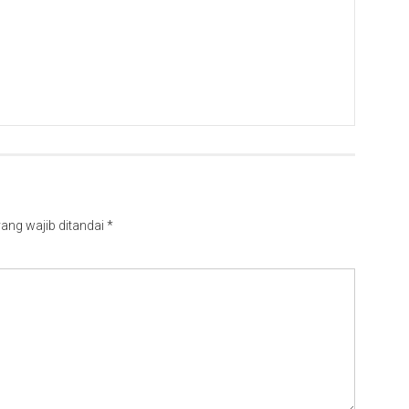
Mitra
Maskapai
Resmi
Konser
K-
STAR
SPARK
di
Vietnam
ang wajib ditandai
*