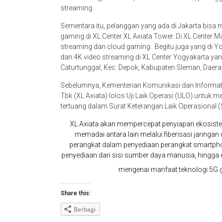
streaming.
Sementara itu, pelanggan yang ada di Jakarta bisa m
gaming di XL Center XL Axiata Tower. Di XL Center
streaming dan cloud gaming. Begitu juga yang di 
dan 4K video streaming di XL Center Yogyakarta yan
Caturtunggal, Kec. Depok, Kabupaten Sleman, Daer
Sebelumnya, Kementerian Komunikasi dan Informati
Tbk (XL Axiata) lolos Uji Laik Operasi (ULO) untuk 
tertuang dalam Surat Keterangan Laik Operasional 
XL Axiata akan mempercepat penyiapan ekosistem
memadai antara lain melalui fiberisasi jaringa
perangkat dalam penyediaan perangkat smartph
penyediaan dari sisi sumber daya manusia, hing
mengenai manfaat teknologi 5G g
Share this:
Berbagi