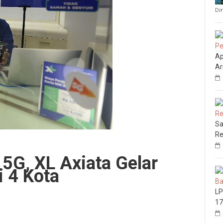
Di
Ap
Ar
Sa
Re
5G, XL Axiata Gelar
 4 Kota
LP
17