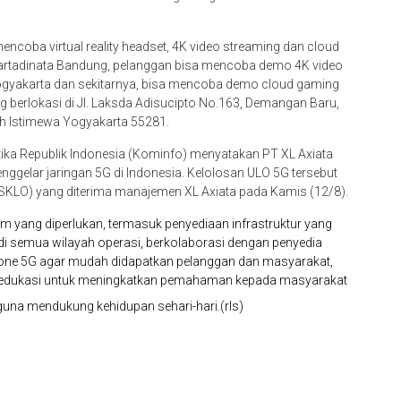
encoba virtual reality headset, 4K video streaming dan cloud
 Martadinata Bandung, pelanggan bisa mencoba demo 4K video
Yogyakarta dan sekitarnya, bisa mencoba demo cloud gaming
g berlokasi di Jl. Laksda Adisucipto No.163, Demangan Baru,
ah Istimewa Yogyakarta 55281.
ka Republik Indonesia (Kominfo) menyatakan PT XL Axiata
menggelar jaringan 5G di Indonesia. Kelolosan ULO 5G tersebut
(SKLO) yang diterima manajemen XL Axiata pada Kamis (12/8).
 yang diperlukan, termasuk penyediaan infrastruktur yang
n di semua wilayah operasi, berkolaborasi dengan penyedia
one 5G agar mudah didapatkan pelanggan dan masyarakat,
ga edukasi untuk meningkatkan pemahaman kepada masyarakat
una mendukung kehidupan sehari-hari.(rls)