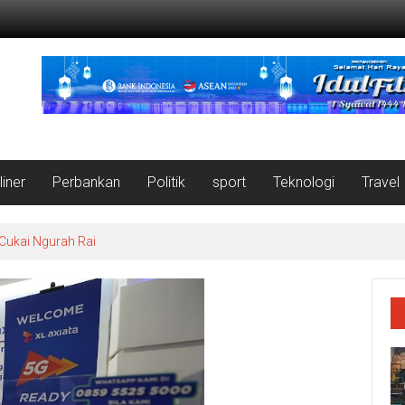
liner
Perbankan
Politik
sport
Teknologi
Travel
 Cukai Ngurah Rai