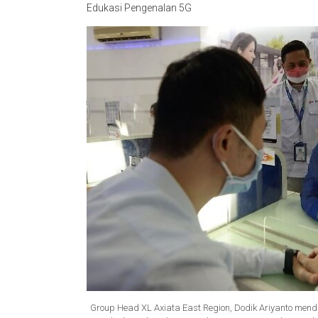
Edukasi Pengenalan 5G
Group Head XL Axiata East Region, Dodik Ariyanto men