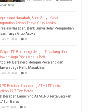
pada
nonaktifkan
Komisi
I
DPRD
Bali
Sidak
resiasi Nasabah, Bank Surya Gelar Pengundian
Bea
Cukai
isan Tasya Grup Asoka
Ngurah
Juni 15, 2020
0
Rai
tpol PP Bersinergi dengan Pecalang dan
lawan Jaga Pintu Masuk Bali
Juni 22, 2020
0
D Beraban Launching ATM LPD serta Bagikan
,7 Ton Beras
Juli 19, 2020
0