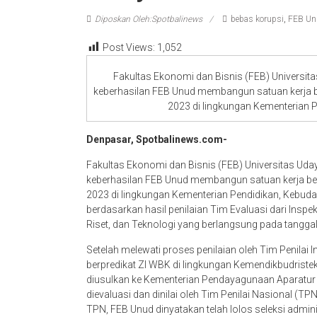
Diposkan Oleh:Spotbalinews
bebas korupsi
,
FEB Un
Post Views:
1,052
Fakultas Ekonomi dan Bisnis (FEB) Universit
keberhasilan FEB Unud membangun satuan kerja be
2023 di lingkungan Kementerian P
Denpasar, Spotbalinews.com-
Fakultas Ekonomi dan Bisnis (FEB) Universitas Uda
keberhasilan FEB Unud membangun satuan kerja berp
2023 di lingkungan Kementerian Pendidikan, Kebudaya
berdasarkan hasil penilaian Tim Evaluasi dari Inspek
Riset, dan Teknologi yang berlangsung pada tanggal
Setelah melewati proses penilaian oleh Tim Penilai
berpredikat ZI WBK di lingkungan Kemendikbudrist
diusulkan ke Kementerian Pendayagunaan Aparatur
dievaluasi dan dinilai oleh Tim Penilai Nasional (TP
TPN, FEB Unud dinyatakan telah lolos seleksi admi