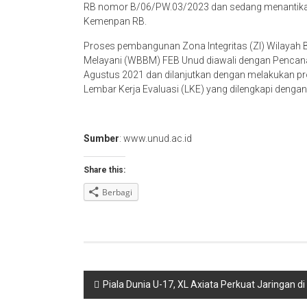
RB nomor B/06/PW.03/2023 dan sedang menantikan 
Kemenpan RB.
Proses pembangunan Zona Integritas (ZI) Wilayah B
Melayani (WBBM) FEB Unud diawali dengan Penca
Agustus 2021 dan dilanjutkan dengan melakukan p
Lembar Kerja Evaluasi (LKE) yang dilengkapi dengan 
Sumber
: www.unud.ac.id
Share this:
Berbagi
Navigasi
Piala Dunia U-17, XL Axiata Perkuat Jaringan 
pos