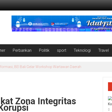
iner
Perbankan
Politik
sport
Teknologi
Travel
nformasi, BEI Bali Gelar Workshop Wartawan Daerah
kat Zona Integritas
Ko
Korupsi