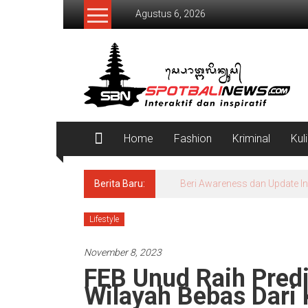
Lompat
Agustus 6, 2026
ke
konten
SpotBaliNews
Home
Fashion
Kriminal
Kul
Berita Baru:
Beri Awareness dan Update I
Lifestyle
November 8, 2023
FEB Unud Raih Predi
Wilayah Bebas Dari 