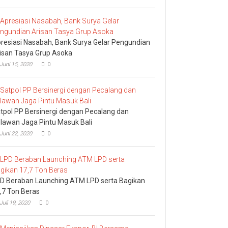
Komisi
I
DPRD
Bali
Sidak
resiasi Nasabah, Bank Surya Gelar Pengundian
Bea
Cukai
isan Tasya Grup Asoka
Ngurah
Juni 15, 2020
0
Rai
tpol PP Bersinergi dengan Pecalang dan
lawan Jaga Pintu Masuk Bali
Juni 22, 2020
0
D Beraban Launching ATM LPD serta Bagikan
,7 Ton Beras
Juli 19, 2020
0