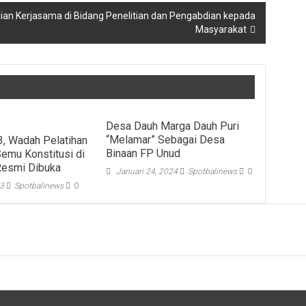
ian Kerjasama di Bidang Penelitian dan Pengabdian kepada
Masyarakat
Desa Dauh Marga Dauh Puri
“Melamar” Sebagai Desa
, Wadah Pelatihan
Binaan FP Unud
Semu Konstitusi di
esmi Dibuka
Januari 24, 2024
Spotbalinews
0
23
Spotbalinews
0