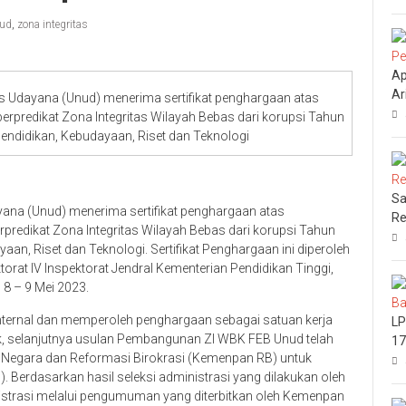
ud
,
zona integritas
Ap
Ar
as Udayana (Unud) menerima sertifikat penghargaan atas
rpredikat Zona Integritas Wilayah Bebas dari korupsi Tahun
endidikan, Kebudayaan, Riset dan Teknologi
Sa
yana (Unud) menerima sertifikat penghargaan atas
Re
redikat Zona Integritas Wilayah Bebas dari korupsi Tahun
an, Riset dan Teknologi. Sertifikat Penghargaan ini diperoleh
torat IV Inspektorat Jendral Kementerian Pendidikan Tinggi,
 8 – 9 Mei 2023.
 Internal dan memperoleh penghargaan sebagai satuan kerja
LP
ek, selanjutnya usulan Pembangunan ZI WBK FEB Unud telah
17
 Negara dan Reformasi Birokrasi (Kemenpan RB) untuk
N). Berdasarkan hasil seleksi administrasi yang dilakukan oleh
nistrasi melalui pengumuman yang diterbitkan oleh Kemenpan