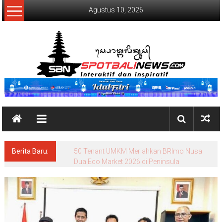
Lompat
Agustus 10, 2026
ke
konten
SpotBaliNews
Berita Baru:
50 Tenant UMKM Meriahkan BRImo Nusa
Dua Eco Market 2026 di Peninsula