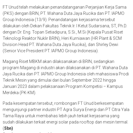
FT Unud telah melakukan penandatanganan Perjanjian Kerja Sama
(PKS) dengan BRIN, PT. Wahana Duta Jaya Rucika dan PT. IAPMO
Group Indonesia (13/9). Penandatangan kerjasama tersebut
dilakukan oleh Dekan Fakultas Teknik Ir. I Ketut Sudarsana, ST, Ph.D.
dengan Dr. Eng. Topan Setiadipura, S.Si., M.Si (Kepala Pusat Riset
Teknologi Reaktor Nuklir BRIN), Heri Kurniawan (HR Plant & SCM
Division Head PT. Wahana Duta Jaya Rucika), dan Shirley Dewi
(Senior Vice President PT. IAPMO Group Indonesia).
Magang Riset MBKM akan dilaksanakan di BRIN, sedangkan
program Magang di industri akan dilaksanakan di PT. Wahana Duta
Jaya Rucika dan PT. IAPMO Group Indonesia oleh mahasiswa Prodi
Teknik Mesin yang dimulai dari bulan September 2022 hingga
Januari 2023 dalam pelaksanaan Program Kompetisi – Kampus
Merdeka (PK-KM).
Pada kesempatan tersebut, rombongan FT Unud berkesempatan
mengunjungi partner industri PT Agra Surya Energi dan PT Citra Yala
Tama Raya untuk membahas lebih jauh terkait kerjasama yang
sudah dilakukan terkait energi solar pada rooftop dan mesin termal.
(
Sbn)