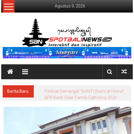
Lompat
Agustus 9, 2026
ke
konten
SpotBaliNews
Berita Baru:
Perkuat Semangat “KANTI Starts at Home”,
BPR Kanti Gelar Family Gathering 2026