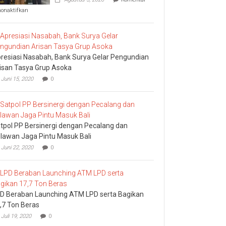
pada
nonaktifkan
Komisi
I
DPRD
Bali
Sidak
resiasi Nasabah, Bank Surya Gelar Pengundian
Bea
Cukai
isan Tasya Grup Asoka
Ngurah
Juni 15, 2020
0
Rai
tpol PP Bersinergi dengan Pecalang dan
lawan Jaga Pintu Masuk Bali
Juni 22, 2020
0
D Beraban Launching ATM LPD serta Bagikan
,7 Ton Beras
Juli 19, 2020
0