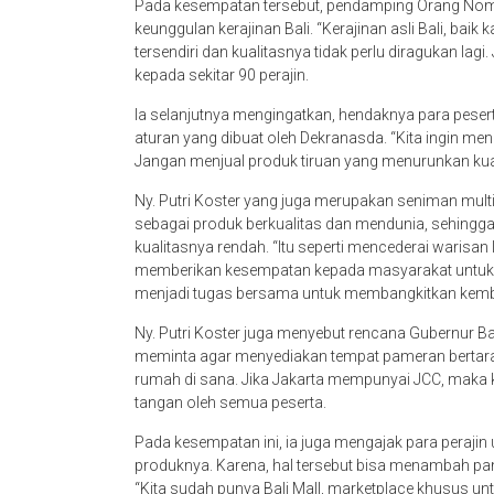
Pada kesempatan tersebut, pendamping Orang Nomor 
keunggulan kerajinan Bali. “Kerajinan asli Bali, baik
tersendiri dan kualitasnya tidak perlu diragukan lag
kepada sekitar 90 perajin.
Ia selanjutnya mengingatkan, hendaknya para peserta
aturan yang dibuat oleh Dekranasda. “Kita ingin menon
Jangan menjual produk tiruan yang menurunkan kual
Ny. Putri Koster yang juga merupakan seniman multi
sebagai produk berkualitas dan mendunia, sehingga 
kualitasnya rendah. “Itu seperti mencederai warisan 
memberikan kesempatan kepada masyarakat untuk me
menjadi tugas bersama untuk membangkitkan kemba
Ny. Putri Koster juga menyebut rencana Gubernur 
meminta agar menyediakan tempat pameran bertaraf i
rumah di sana. Jika Jakarta mempunyai JCC, maka k
tangan oleh semua peserta.
Pada kesempatan ini, ia juga mengajak para peraji
produknya. Karena, hal tersebut bisa menambah pa
“Kita sudah punya Bali Mall, marketplace khusus untu