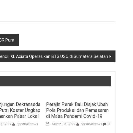
SR Pura
encil, XL Axiata Operasikan BTS USO di Sumatera Selatan
njungan Dekranasda
Perajin Perak Bali Diajak Ubah
 Putri Koster Ungkap
Pola Produksi dan Pemasaran
hankan Pasar Lokal
di Masa Pandemi Covid-19
3, 2021
Spotbalinews
Maret 19, 2021
Spotbalinews
0