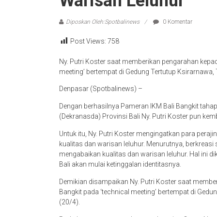
Warisan Leluhur
Diposkan Oleh:Spotbalinews
0 Komentar
Post Views:
758
Ny. Putri Koster saat memberikan pengarahan kepa
meeting’ bertempat di Gedung Tertutup Ksirarnawa,
Denpasar (Spotbalinews) –
Dengan berhasilnya Pameran IKM Bali Bangkit taha
(Dekranasda) Provinsi Bali Ny. Putri Koster pun kem
Untuk itu, Ny. Putri Koster mengingatkan para peraj
kualitas dan warisan leluhur. Menurutnya, berkreasi
mengabaikan kualitas dan warisan leluhur. Hal ini d
Bali akan mulai ketinggalan identitasnya.
Demikian disampaikan Ny. Putri Koster saat memb
Bangkit pada ‘technical meeting’ bertempat di Ged
(20/4).