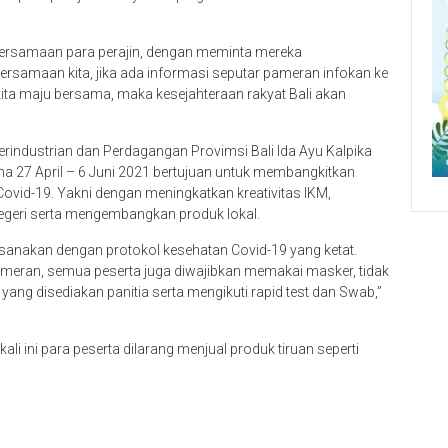
kebersamaan para perajin, dengan meminta mereka
rsamaan kita, jika ada informasi seputar pameran infokan ke
ita maju bersama, maka kesejahteraan rakyat Bali akan
Perindustrian dan Perdagangan Provimsi Bali Ida Ayu Kalpika
 27 April – 6 Juni 2021 bertujuan untuk membangkitkan
vid-19. Yakni dengan meningkatkan kreativitas IKM,
egeri serta mengembangkan produk lokal.
aksanakan dengan protokol kesehatan Covid-19 yang ketat.
meran, semua peserta juga diwajibkan memakai masker, tidak
ang disediakan panitia serta mengikuti rapid test dan Swab,”
ali ini para peserta dilarang menjual produk tiruan seperti