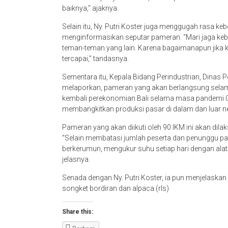
baiknya,” ajaknya.
Selain itu, Ny. Putri Koster juga menggugah rasa 
menginformasikan seputar pameran. “Mari jaga kebe
teman-teman yang lain. Karena bagaimanapun jika k
tercapai,” tandasnya.
Sementara itu, Kepala Bidang Perindustrian, Dinas 
melaporkan, pameran yang akan berlangsung selama
kembali perekonomian Bali selama masa pandemi Co
membangkitkan produksi pasar di dalam dan luar n
Pameran yang akan diikuti oleh 90 IKM ini akan dil
“Selain membatasi jumlah peserta dan penunggu pa
berkerumun, mengukur suhu setiap hari dengan alat y
jelasnya.
Senada dengan Ny. Putri Koster, ia pun menjelaskan k
songket bordiran dan alpaca.(rls)
Share this: