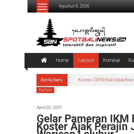
Lompat
Agustus 6, 2026
ke
konten
SpotBaliNews
Home
Fashion
Kriminal
Ku
Berita Baru:
Komisi I DPRD Bali Sidak Bea
Fashion
April 20, 2021
Gelar Pameran IKM Ba
Koster Ajak Perajin 