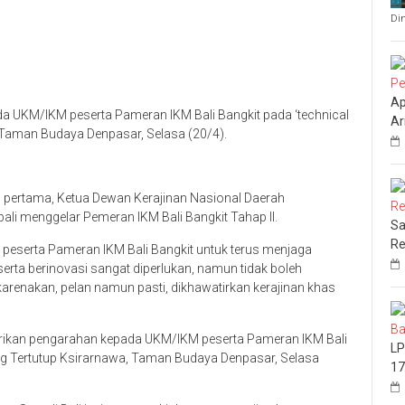
Di
Ap
da UKM/IKM peserta Pameran IKM Bali Bangkit pada ‘technical
Ar
 Taman Budaya Denpasar, Selasa (20/4).
p pertama, Ketua Dewan Kerajinan Nasional Daerah
bali menggelar Pemeran IKM Bali Bangkit Tahap II.
Sa
Re
in peserta Pameran IKM Bali Bangkit untuk terus menjaga
 serta berinovasi sangat diperlukan, namun tidak boleh
ikarenakan, pelan namun pasti, dikhawatirkan kerajinan khas
erikan pengarahan kepada UKM/IKM peserta Pameran IKM Bali
LP
ung Tertutup Ksirarnawa, Taman Budaya Denpasar, Selasa
17