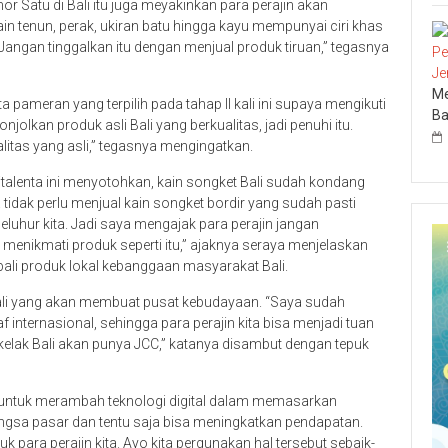
Satu di Bali itu juga meyakinkan para perajin akan
 kain tenun, perak, ukiran batu hingga kayu mempunyai ciri khas
i. Jangan tinggalkan itu dengan menjual produk tiruan,” tegasnya
Me
 pameran yang terpilih pada tahap II kali ini supaya mengikuti
Ba
jolkan produk asli Bali yang berkualitas, jadi penuhi itu.
itas yang asli,” tegasnya mengingatkan.
talenta ini menyotohkan, kain songket Bali sudah kondang
tidak perlu menjual kain songket bordir yang sudah pasti
leluhur kita. Jadi saya mengajak para perajin jangan
nikmati produk seperti itu,” ajaknya seraya menjelaskan
li produk lokal kebanggaan masyarakat Bali.
Bali yang akan membuat pusat kebudayaan. “Saya sudah
nternasional, sehingga para perajin kita bisa menjadi tuan
elak Bali akan punya JCC,” katanya disambut dengan tepuk
n untuk merambah teknologi digital dalam memasarkan
ngsa pasar dan tentu saja bisa meningkatkan pendapatan.
k para perajin kita. Ayo kita pergunakan hal tersebut sebaik-