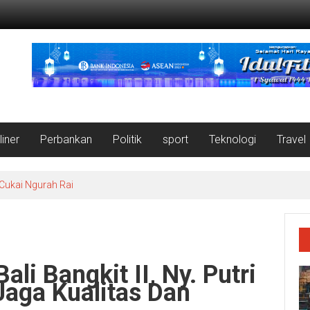
liner
Perbankan
Politik
sport
Teknologi
Travel
 Cukai Ngurah Rai
li Bangkit II, Ny. Putri
Jaga Kualitas Dan