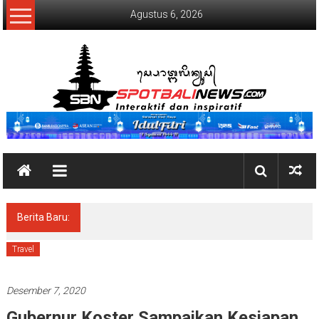
Lompat
Agustus 6, 2026
ke
konten
SpotBaliNews
Berita Baru:
Beri Awareness dan Update Informasi, BEI
Bali Gelar Workshop Wartawan Daerah
Travel
Desember 7, 2020
Gubernur Koster Sampaikan Kesiapan