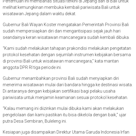
Pertemuan ini membahas situasi terkini di Jepang dan di Bali untuk
melihat kemungkinan membuka kembali pariwisata Bali untuk
wisatawan Jepang dalam waktu dekat.
Gubernur Bali Wayan Koster mengatakan Pemerintah Provinsi Bali
sudah mempersiapkan diri dan mengantisipasi sejak jauh hari
seandainya keran wisatawan mancanegara sudah kembali dibuka.
“Kami sudah melakukan tahapan prakondisi melakukan pengetatan
protokol kesehatan dengan sejumlah instrumen kebijakan bersama
di provinsi Bali untuk wisatawan mancanegara,” kata mantan
anggota DPR RI tiga periode ini.
Gubernur menambahkan provinsi Bali sudah menyiapkan diri
menerima wisatawan mulai dari bandara hingga ke destinasi wisata.
Di antaranya dengan kebijakan sertifikasi bagi pelaku usaha
pariwisata untuk menjamin keamanan sesuai protokol kesehatan.
“Kalau memang ini diizinkan mulai dibuka kami akan melakukan
pengelolaan dan kami pastikan itu bisa dikelola dengan baik,” ujar
putra Desa Sembiran, Buleleng ini.
Kesiapan juga disampaikan Direktur Utama Garuda Indonesia Irfan