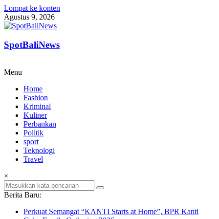
Lompat ke konten
Agustus 9, 2026
SpotBaliNews
Menu
Home
Fashion
Kriminal
Kuliner
Perbankan
Politik
sport
Teknologi
Travel
×
Berita Baru:
Perkuat Semangat “KANTI Starts at Home”, BPR Kanti