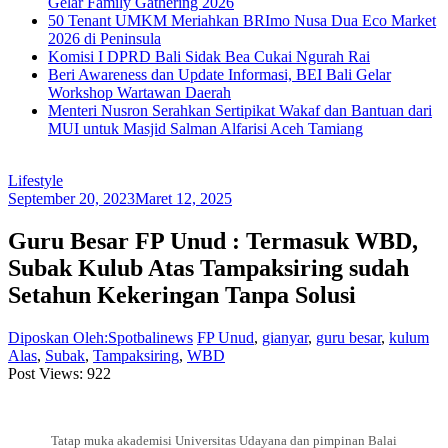
Gelar Family Gathering 2026
50 Tenant UMKM Meriahkan BRImo Nusa Dua Eco Market
2026 di Peninsula
Komisi I DPRD Bali Sidak Bea Cukai Ngurah Rai
Beri Awareness dan Update Informasi, BEI Bali Gelar
Workshop Wartawan Daerah
Menteri Nusron Serahkan Sertipikat Wakaf dan Bantuan dari
MUI untuk Masjid Salman Alfarisi Aceh Tamiang
Lifestyle
September 20, 2023
Maret 12, 2025
Guru Besar FP Unud : Termasuk WBD,
Subak Kulub Atas Tampaksiring sudah
Setahun Kekeringan Tanpa Solusi
Diposkan Oleh:Spotbalinews
FP Unud
,
gianyar
,
guru besar
,
kulum
Alas
,
Subak
,
Tampaksiring
,
WBD
Post Views:
922
Tatap muka akademisi Universitas Udayana dan pimpinan Balai