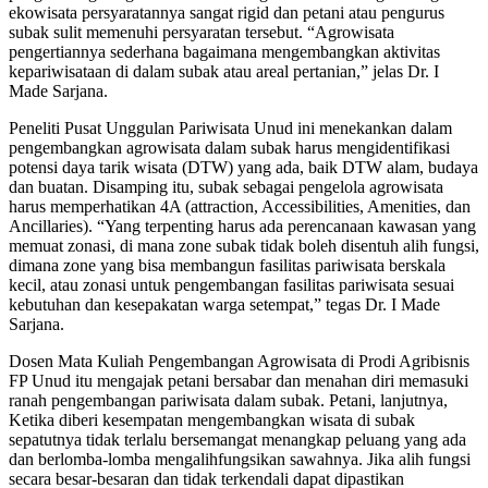
ekowisata persyaratannya sangat rigid dan petani atau pengurus
subak sulit memenuhi persyaratan tersebut. “Agrowisata
pengertiannya sederhana bagaimana mengembangkan aktivitas
kepariwisataan di dalam subak atau areal pertanian,” jelas Dr. I
Made Sarjana.
Peneliti Pusat Unggulan Pariwisata Unud ini menekankan dalam
pengembangkan agrowisata dalam subak harus mengidentifikasi
potensi daya tarik wisata (DTW) yang ada, baik DTW alam, budaya
dan buatan. Disamping itu, subak sebagai pengelola agrowisata
harus memperhatikan 4A (attraction, Accessibilities, Amenities, dan
Ancillaries). “Yang terpenting harus ada perencanaan kawasan yang
memuat zonasi, di mana zone subak tidak boleh disentuh alih fungsi,
dimana zone yang bisa membangun fasilitas pariwisata berskala
kecil, atau zonasi untuk pengembangan fasilitas pariwisata sesuai
kebutuhan dan kesepakatan warga setempat,” tegas Dr. I Made
Sarjana.
Dosen Mata Kuliah Pengembangan Agrowisata di Prodi Agribisnis
FP Unud itu mengajak petani bersabar dan menahan diri memasuki
ranah pengembangan pariwisata dalam subak. Petani, lanjutnya,
Ketika diberi kesempatan mengembangkan wisata di subak
sepatutnya tidak terlalu bersemangat menangkap peluang yang ada
dan berlomba-lomba mengalihfungsikan sawahnya. Jika alih fungsi
secara besar-besaran dan tidak terkendali dapat dipastikan