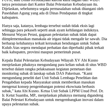
tanya pensiunan dari Kantor Balai Pelestarian Kebudayaan itu.
Dijelaskan, sebelumnya segala permasalahan subak ditangani oleh
Pasedahan Agung yang ada di Dinas Pendapatan di tingkat
kabupaten.
Hanya saja, katanya, lembaga tersebut sudah tidak eksis lagi
sehingga para pekaseh seperti anak ayam kehilangan induknya.
Menurut Wayan Perasi, gagasan pelestarian subak tidak dapat
diimplementasikan manakala air irigasi tidak mengalir ke sawah. Dia
berharap keluhannya terkait kerusakan bendungan untuk Subak
Kulub Atas segera mendapat perhatian dan diperbaiki pihak terkait
baik kabupaten, provinsi maupun pemerintah pusat.
Kepala Balai Pelestarian Kebudayaan Wilayah XV Abi Kusno
menjelaskan pihaknya mengundang para kelian subak di situs WBD
tersebut dalam rangka pelaksanaan kegiatan pemetaan dan
monitoring subak di lanskap subak DAS Pakerisan. “Kami
mengundang peneliti dari Unit Subak Lembaga Penelitian dan
Pengabdian kepada Masyarakat untuk memberikan masukan
mengenai konsep pengembangan potensi ekowisata berbasis
subak,” kata Abi Kusno. Ketua Unit Subak LPPM Unud Prof. Dr.
Ir. Ketut Suamba, MP., menjelaskan pihaknya memang digandeng
Balai Pelestari Kebudayaan untuk mengembangkan inovasi dalam
upaya pelestarian subak.