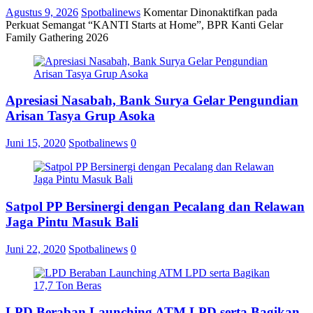
Agustus 9, 2026
Spotbalinews
Komentar Dinonaktifkan
pada
Perkuat Semangat “KANTI Starts at Home”, BPR Kanti Gelar
Family Gathering 2026
Apresiasi Nasabah, Bank Surya Gelar Pengundian
Arisan Tasya Grup Asoka
Juni 15, 2020
Spotbalinews
0
Satpol PP Bersinergi dengan Pecalang dan Relawan
Jaga Pintu Masuk Bali
Juni 22, 2020
Spotbalinews
0
LPD Beraban Launching ATM LPD serta Bagikan