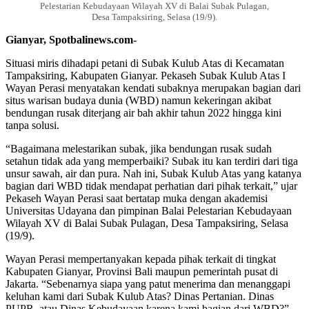
Pelestarian Kebudayaan Wilayah XV di Balai Subak Pulagan,
Desa Tampaksiring, Selasa (19/9).
Gianyar, Spotbalinews.com-
Situasi miris dihadapi petani di Subak Kulub Atas di Kecamatan
Tampaksiring, Kabupaten Gianyar. Pekaseh Subak Kulub Atas I
Wayan Perasi menyatakan kendati subaknya merupakan bagian dari
situs warisan budaya dunia (WBD) namun kekeringan akibat
bendungan rusak diterjang air bah akhir tahun 2022 hingga kini
tanpa solusi.
“Bagaimana melestarikan subak, jika bendungan rusak sudah
setahun tidak ada yang memperbaiki? Subak itu kan terdiri dari tiga
unsur sawah, air dan pura. Nah ini, Subak Kulub Atas yang katanya
bagian dari WBD tidak mendapat perhatian dari pihak terkait,” ujar
Pekaseh Wayan Perasi saat bertatap muka dengan akademisi
Universitas Udayana dan pimpinan Balai Pelestarian Kebudayaan
Wilayah XV di Balai Subak Pulagan, Desa Tampaksiring, Selasa
(19/9).
Wayan Perasi mempertanyakan kepada pihak terkait di tingkat
Kabupaten Gianyar, Provinsi Bali maupun pemerintah pusat di
Jakarta. “Sebenarnya siapa yang patut menerima dan menanggapi
keluhan kami dari Subak Kulub Atas? Dinas Pertanian. Dinas
PUPR, atau Dinas Kebudayaan karena kami bagian dari WBD?”