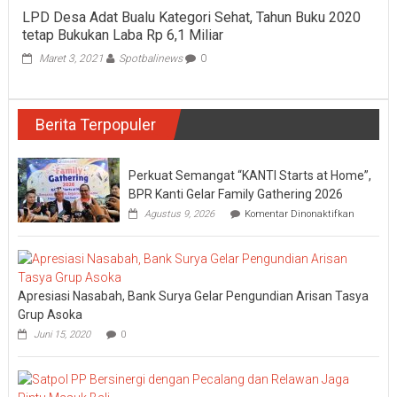
LPD Desa Adat Bualu Kategori Sehat, Tahun Buku 2020
tetap Bukukan Laba Rp 6,1 Miliar
Maret 3, 2021
Spotbalinews
0
Berita Terpopuler
Perkuat Semangat “KANTI Starts at Home”,
BPR Kanti Gelar Family Gathering 2026
pada
Agustus 9, 2026
Komentar Dinonaktifkan
Perkuat
Semanga
“KANTI
Starts
at
Apresiasi Nasabah, Bank Surya Gelar Pengundian Arisan Tasya
Home”,
BPR
Grup Asoka
Kanti
Juni 15, 2020
0
Gelar
Family
Gatherin
2026