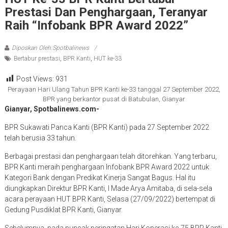
Prestasi Dan Penghargaan, Teranyar
Raih “Infobank BPR Award 2022”
Diposkan Oleh:Spotbalinews
Bertabur prestasi
,
BPR Kanti
,
HUT ke-33
Post Views:
931
Perayaan Hari Ulang Tahun BPR Kanti ke-33 tanggal 27 September 2022,
BPR yang berkantor pusat di Batubulan, Gianyar
Gianyar, Spotbalinews.com-
BPR Sukawati Panca Kanti (BPR Kanti) pada 27 September 2022
telah berusia 33 tahun.
Berbagai prestasi dan penghargaan telah ditorehkan. Yang terbaru,
BPR Kanti meraih penghargaan Infobank BPR Award 2022 untuk
Kategori Bank dengan Predikat Kinerja Sangat Bagus. Hal itu
diungkapkan Direktur BPR Kanti, I Made Arya Amitaba, di sela-sela
acara perayaan HUT BPR Kanti, Selasa (27/09/2022) bertempat di
Gedung Pusdiklat BPR Kanti, Gianyar.