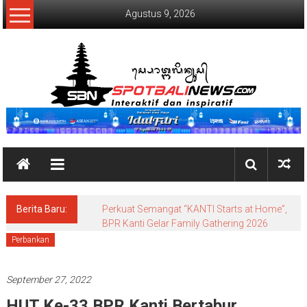
Lompat
Agustus 9, 2026
ke
konten
SpotBaliNews
Berita Baru:
Perkuat Semangat “KANTI Starts at Home”,
BPR Kanti Gelar Family Gathering 2026
Perbankan
September 27, 2022
HUT Ke-33 BPR Kanti Bertabur