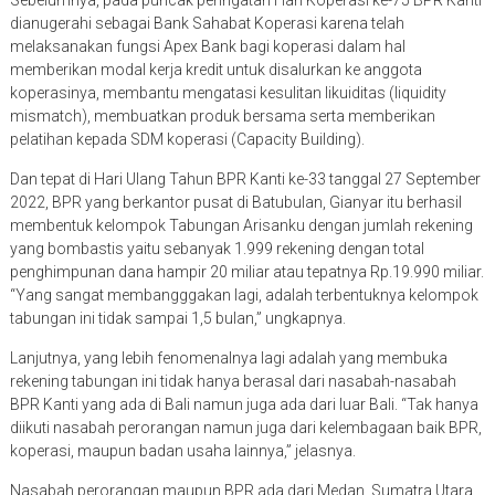
Sebelumnya, pada puncak peringatan Hari Koperasi ke-75 BPR Kanti
dianugerahi sebagai Bank Sahabat Koperasi karena telah
melaksanakan fungsi Apex Bank bagi koperasi dalam hal
memberikan modal kerja kredit untuk disalurkan ke anggota
koperasinya, membantu mengatasi kesulitan likuiditas (liquidity
mismatch), membuatkan produk bersama serta memberikan
pelatihan kepada SDM koperasi (Capacity Building).
Dan tepat di Hari Ulang Tahun BPR Kanti ke-33 tanggal 27 September
2022, BPR yang berkantor pusat di Batubulan, Gianyar itu berhasil
membentuk kelompok Tabungan Arisanku dengan jumlah rekening
yang bombastis yaitu sebanyak 1.999 rekening dengan total
penghimpunan dana hampir 20 miliar atau tepatnya Rp.19.990 miliar.
“Yang sangat membangggakan lagi, adalah terbentuknya kelompok
tabungan ini tidak sampai 1,5 bulan,” ungkapnya.
Lanjutnya, yang lebih fenomenalnya lagi adalah yang membuka
rekening tabungan ini tidak hanya berasal dari nasabah-nasabah
BPR Kanti yang ada di Bali namun juga ada dari luar Bali. “Tak hanya
diikuti nasabah perorangan namun juga dari kelembagaan baik BPR,
koperasi, maupun badan usaha lainnya,” jelasnya.
Nasabah perorangan maupun BPR ada dari Medan, Sumatra Utara,