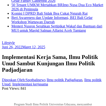
Gelar Family Gathering 2026
50 Tenant UMKM Meriahkan BRImo Nusa Dua Eco Market
2026 di Peninsula
Komisi I DPRD Bali Sidak Bea Cukai Ngurah Rai
Beri Awareness dan Update Informasi, BEI Bali Gelar
Workshop Wartawan Daerah
Menteri Nusron Serahkan Sertipikat Wakaf dan Bantuan dari
MUI untuk Masjid Salman Alfarisi Aceh Tamiang
Lifestyle
Juni 26, 2022
Maret 12, 2025
Implementasi Kerja Sama, Ilmu Politik
Unud Sambut Kunjungan Ilmu Politik
Padjadjaran
Diposkan Oleh:Spotbalinews
Ilmu politik Padjadjaran
,
Ilmu politik
Unud
,
Implementasi kerjasama
Post Views:
841
Program Studi Ilmu Politik Universitas Udayana, menyambut