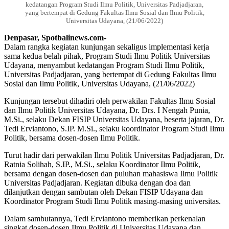
kedatangan Program Studi Ilmu Politik, Universitas Padjadjaran,
yang bertempat di Gedung Fakultas Ilmu Sosial dan Ilmu Politik,
Universitas Udayana, (21/06/2022)
Denpasar, Spotbalinews.com-
Dalam rangka kegiatan kunjungan sekaligus implementasi kerja
sama kedua belah pihak, Program Studi Ilmu Politik Universitas
Udayana, menyambut kedatangan Program Studi Ilmu Politik,
Universitas Padjadjaran, yang bertempat di Gedung Fakultas Ilmu
Sosial dan Ilmu Politik, Universitas Udayana, (21/06/2022)
Kunjungan tersebut dihadiri oleh perwakilan Fakultas Ilmu Sosial
dan Ilmu Politik Universitas Udayana, Dr. Drs. I Nengah Punia,
M.Si., selaku Dekan FISIP Universitas Udayana, beserta jajaran, Dr.
Tedi Erviantono, S.IP. M.Si., selaku koordinator Program Studi Ilmu
Politik, bersama dosen-dosen Ilmu Politik.
Turut hadir dari perwakilan Ilmu Politik Universitas Padjadjaran, Dr.
Ratnia Solihah, S.IP., M.Si., selaku Koordinator Ilmu Politik,
bersama dengan dosen-dosen dan puluhan mahasiswa Ilmu Politik
Universitas Padjadjaran. Kegiatan dibuka dengan doa dan
dilanjutkan dengan sambutan oleh Dekan FISIP Udayana dan
Koordinator Program Studi Ilmu Politik masing-masing universitas.
Dalam sambutannya, Tedi Erviantono memberikan perkenalan
singkat dosen-dosen Ilmu Politik di Universitas Udayana dan