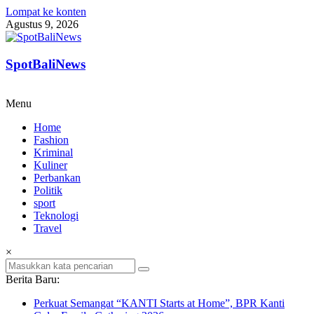
Lompat ke konten
Agustus 9, 2026
SpotBaliNews
Menu
Home
Fashion
Kriminal
Kuliner
Perbankan
Politik
sport
Teknologi
Travel
×
Berita Baru:
Perkuat Semangat “KANTI Starts at Home”, BPR Kanti