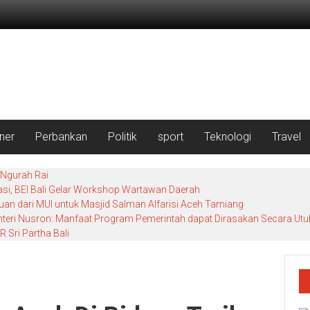
iner
Perbankan
Politik
sport
Teknologi
Travel
 Ngurah Rai
si, BEI Bali Gelar Workshop Wartawan Daerah
uan dari MUI untuk Masjid Salman Alfarisi Aceh Tamiang
enteri Nusron: Manfaat Program Pemerintah dapat Dirasakan Secara Utu
 Sri Partha Bali