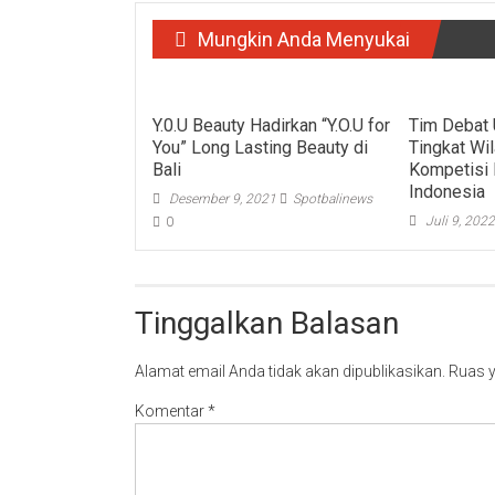
Mungkin Anda Menyukai
Y.0.U Beauty Hadirkan “Y.O.U for
Tim Debat 
You” Long Lasting Beauty di
Tingkat Wi
Bali
Kompetisi
Indonesia
Desember 9, 2021
Spotbalinews
Juli 9, 202
0
Tinggalkan Balasan
Alamat email Anda tidak akan dipublikasikan.
Ruas y
Komentar
*