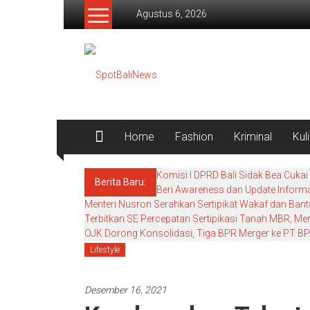
Lompat
Agustus 6, 2026
ke
konten
SpotBaliNews
Home
Fashion
Kriminal
Kul
Komisi I DPRD Bali Sidak Bea Cukai
Berita Baru:
Beri Awareness dan Update Informa
Menteri Nusron Serahkan Sertipikat Wakaf dan Bant
Terbitkan SE Percepatan Sertipikasi Tanah MBR, M
OJK Dorong Konsolidasi, Tiga BPR Merger ke PT BPR
Lifestyle
Desember 16, 2021