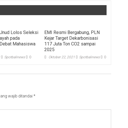
Unud Lolos Seleksi
EMI Resmi Bergabung, PLN
layah pada
Kejar Target Dekarbonisasi
 Debat Mahasiswa
117 Juta Ton CO2 sampai
2025
2
Spotbalinews
0
Oktober 22, 2021
Spotbalinews
0
ang wajib ditandai
*