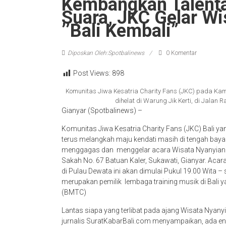
Kembangkan Talenta
Suara, JKC Gelar W
’’Bali Kembali”
Diposkan Oleh:Spotbalinews
0 Komentar
Post Views:
898
Komunitas Jiwa Kesatria Charity Fans (JKC) pada Kamis
dihelat di Warung Jik Kerti, di Jalan 
Gianyar (Spotbalinews) –
Komunitas Jiwa Kesatria Charity Fans (JKC) Bali ya
terus melangkah maju kendati masih di tengah bayan
menggagas dan menggelar acara Wisata Nyanyian ‘’ Ba
Sakah No. 67 Batuan Kaler, Sukawati, Gianyar. Ac
di Pulau Dewata ini akan dimulai Pukul 19.00 Wita –
merupakan pemilik lembaga training musik di Bali y
(BMTC)
Lantas siapa yang terlibat pada ajang Wisata Nyanyi
jurnalis SuratKabarBali.com menyampaikan, ada 