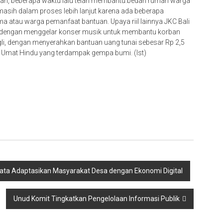
kan, beberapa waktu lalu telah membantu.bedah rumah warga
asih dalam proses lebih lanjut karena ada beberapa
a atau warga pemanfaat bantuan. Upaya riil lainnya JKC Bali
i dengan menggelar konser musik untuk membantu korban
i, dengan menyerahkan bantuan uang tunai sebesar Rp 2,5
n Umat Hindu yang terdampak gempa bumi. (Ist)
xiata Adaptasikan Masyarakat Desa dengan Ekonomi Digital
Unud Komit Tingkatkan Pengelolaan Informasi Publik