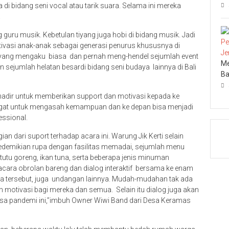
 di bidang seni vocal atau tarik suara. Selama ini mereka
.
guru musik. Kebetulan tiyang juga hobi di bidang musik. Jadi
vasi anak-anak sebagai generasi penurus khususnya di
a yang mengaku biasa dan pernah meng-hendel sejumlah event
Me
an sejumlah helatan besardi bidang seni budaya lainnya di Bali
Ba
hadir untuk memberikan support dan motivasi kepada ke
gat untuk mengasah kemampuan dan ke depan bisa menjadi
fessional.
ian dari suport terhadap acara ini. Warung Jik Kerti selain
sedemikian rupa dengan fasilitas memadai, sejumlah menu
betutu goreng, ikan tuna, serta beberapa jenis minuman
acara obrolan bareng dan dialog interaktif bersama ke enam
suara tersebut, juga undangan lainnya. Mudah-mudahan tak ada
 motivasi bagi mereka dan semua. Selain itu dialog juga akan
sa pandemi ini,’’imbuh Owner Wiwi Band dari Desa Keramas