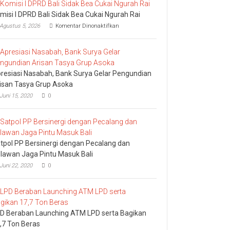
misi I DPRD Bali Sidak Bea Cukai Ngurah Rai
pada
Agustus 5, 2026
Komentar Dinonaktifkan
Komisi
I
DPRD
Bali
Sidak
resiasi Nasabah, Bank Surya Gelar Pengundian
Bea
Cukai
isan Tasya Grup Asoka
Ngurah
Juni 15, 2020
0
Rai
tpol PP Bersinergi dengan Pecalang dan
lawan Jaga Pintu Masuk Bali
Juni 22, 2020
0
D Beraban Launching ATM LPD serta Bagikan
,7 Ton Beras