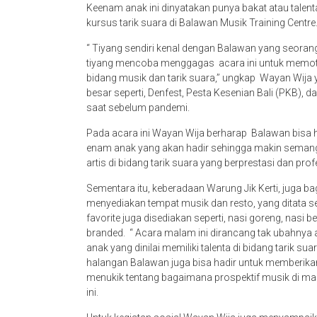
Keenam anak ini dinyatakan punya bakat atau talenta
kursus tarik suara di Balawan Musik Training Centre
“ Tiyang sendiri kenal dengan Balawan yang seorang 
tiyang mencoba menggagas acara ini untuk memoti
bidang musik dan tarik suara,’’ ungkap Wayan Wij
besar seperti, Denfest, Pesta Kesenian Bali (PKB), d
saat sebelum pandemi.
Pada acara ini Wayan Wija berharap Balawan bisa 
enam anak yang akan hadir sehingga makin seman
artis di bidang tarik suara yang berprestasi dan pro
Sementara itu, keberadaan Warung Jik Kerti, juga bag
menyediakan tempat musik dan resto, yang ditata 
favorite juga disediakan seperti, nasi goreng, nasi 
branded. “ Acara malam ini dirancang tak ubahnya 
anak yang dinilai memiliki talenta di bidang tarik 
halangan Balawan juga bisa hadir untuk memberikan
menukik tentang bagaimana prospektif musik di ma
ini.