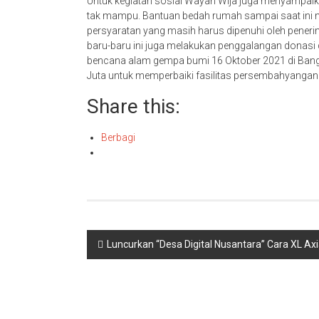
Untuk kegiatan sosial Wayan Wija juga menyampai
tak mampu. Bantuan bedah rumah sampai saat ini m
persyaratan yang masih harus dipenuhi oleh penerim
baru-baru ini juga melakukan penggalangan donas
bencana alam gempa bumi 16 Oktober 2021 di Bangl
Juta untuk memperbaiki fasilitas persembahyanga
Share this:
Berbagi
Navigasi
Luncurkan “Desa Digital Nusantara” Cara XL A
pos