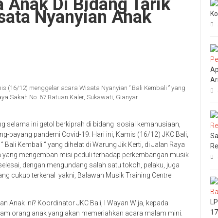
 Anak Di Bidang Tarik
isata Nyanyian Anak
Ko
Ap
Ar
 (16/12) menggelar acara Wisata Nyanyian ‘’ Bali Kembali ‘’ yang
Raya Sakah No. 67 Batuan Kaler, Sukawati, Gianyar
ng selama ini getol berkiprah di bidang sosial kemanusiaan,
g-bayang pandemi Covid-19. Hari ini, Kamis (16/12) JKC Bali,
Sa
li Kembali ‘’ yang dihelat di Warung Jik Kerti, di Jalan Raya
Re
ara yang mengemban misi peduli terhadap perkembangan musik
 selesai, dengan mengundang salah satu tokoh, pelaku, juga
ang cukup terkenal yakni, Balawan Musik Training Centre
LP
an Anak ini? Koordinator JKC Bali, I Wayan Wija, kepada
17
enam orang anak yang akan memeriahkan acara malam mini.