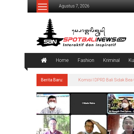
Lompat
Agustus 7, 2026
ke
konten
SpotBaliNews
Home
Fashion
Kriminal
Ku
Berita Baru:
Komisi I DPRD Bali Sidak Bea