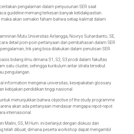
eritakan pengalaman dalam penyusunan SER saat
ca guideline memang terkesan banyak ketidakpastian.
ne maka akan semakin faham bahwa setiap kalimat dalam
jamninan Mutu Universitas Airlangga, Novrys Suhardianto, SE,
ecara detail poin-poin pertanyaan dan pembahasan dalam SER
i, pengalaman, trik yang bisa dilakukan dalam penulisan SER.
rbasis bidang ilmu dimana S1, S2, S3 prodi dalam fakultas
atu cluster, sehingga kurikulum antar strata tersebut
atau pengulangan.
eral information mengenai universitas, kesepakatan glossary
n kebijakan pendidikan tinggi nasional.
 untuk menunjukkan bahwa objective of the study programme
. Karena akan ada pertanyaan mendasar mengapa repot-repot
ara internasional.
 Malini, SS, M.Hum. ini berlanjut dengan diskusi dan
ng telah dibuat, dimana peserta workshop dapat mengambil