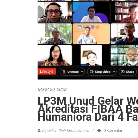
Lifestyle
Maret 20, 2022
LP3M Unud Gelar W
Akreditasi FIBAA Ba
Humaniora Dari 4 Fa
Diposkan Oleh:Spotbalinews
0 Komentar