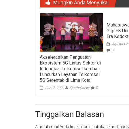
Mungkin Anda Menyukai
Mahasiswa
Gigi FK Un
Era Kedokte
Agustus 2
0
Akselerasikan Penguatan
Ekosistem 5G Lintas Sektor di
Indonesia, Telkomsel kembali
Luncurkan Layanan Telkomsel
5G Serentak di Lima Kota
Juni 7, 2021
Spotbalinews
0
Tinggalkan Balasan
Alamat email Anda tidak akan dipublikasikan.
Ruas y