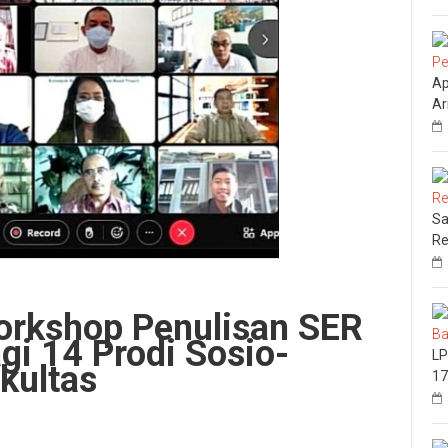
Ap
Ar
Sa
Re
orkshop Penulisan SER
gi 14 Prodi Sosio-
LP
kultas
17