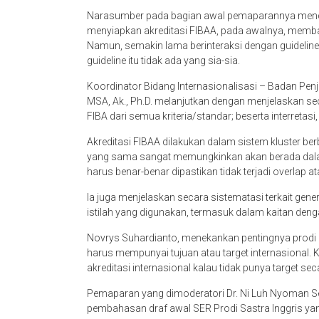
Narasumber pada bagian awal pemaparannya menc
menyiapkan akreditasi FIBAA, pada awalnya, memba
Namun, semakin lama berinteraksi dengan guideli
guideline itu tidak ada yang sia-sia.
Koordinator Bidang Internasionalisasi – Badan Pen
MSA, Ak., Ph.D. melanjutkan dengan menjelaskan s
FIBA dari semua kriteria/standar; beserta interretas
Akreditasi FIBAA dilakukan dalam sistem kluster be
yang sama sangat memungkinkan akan berada dalam s
harus benar-benar dipastikan tidak terjadi overlap 
Ia juga menjelaskan secara sistematasi terkait gen
istilah yang digunakan, termasuk dalam kaitan denga
Novrys Suhardianto, menekankan pentingnya prodi
harus mempunyai tujuan atau target internasional
akreditasi internasional kalau tidak punya target sec
Pemaparan yang dimoderatori Dr. Ni Luh Nyoman Seri
pembahasan draf awal SER Prodi Sastra Inggris ya