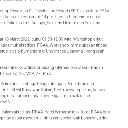
op Penulisan Self Evaluation Report (SER) akreditasi FIBAA
on Accreditation) untuk 14 prodi sosio-humaniora dari 4
is, Fakultas Ilmu Budaya, Fakultas Hukum dan Fakultas
t 18 Maret 2022, pukul 09.00-12.00 wita. Workshop diikuti
apkan untuk akreditasi FIBAA. Workshop ini merupakan tindak
m studi sosio-humaniora di Universitas Udayana”, yang telah
rasumber Koordinator Bidang Internasionalisasi – Badan
ardianto, SE, MSA, Ak., Ph.D.
Sekretaris Lembaga Pengembangan Pendidikan dan
Dr. Ir. IM Alit Karyawan Salain, DEA. menyampaikan, bahwa
ndang narasumber sudah berpengalaman baik dalam
FIBAA.
dalam akreditasi FIBAA. Kami berharap task force FIBAA baik
pimpinan dapat mengambil ilmu yang sebanyak-banyaknya dari