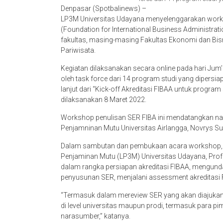
Denpasar (Spotbalinews) –
LP3M Universitas Udayana menyelenggarakan worksh
(Foundation for International Business Administrati
fakultas, masing-masing Fakultas Ekonomi dan Bisn
Pariwisata.
Kegiatan dilaksanakan secara online pada hari Jum’a
oleh task force dari 14 program studi yang dipersi
lanjut dari “Kick-off Akreditasi FIBAA untuk progra
dilaksanakan 8 Maret 2022.
Workshop penulisan SER FIBA ini mendatangkan na
Penjamninan Mutu Universitas Airlangga, Novrys Suh
Dalam sambutan dan pembukaan acara workshop, 
Penjaminan Mutu (LP3M) Universitas Udayana, Prof. 
dalam rangka persiapan akreditasi FIBAA, mengu
penyusunan SER, menjalani assessment akreditasi 
“Termasuk dalam mereview SER yang akan diajukan 
di level universitas maupun prodi, termasuk para 
narasumber,” katanya.