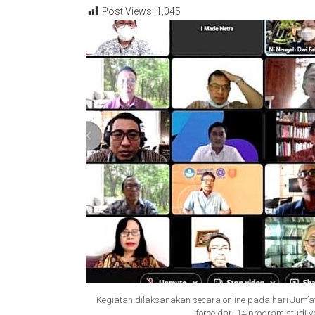
Post Views:
1,045
Kegiatan dilaksanakan secara online pada hari Jum’at 
force dari 14 program studi 