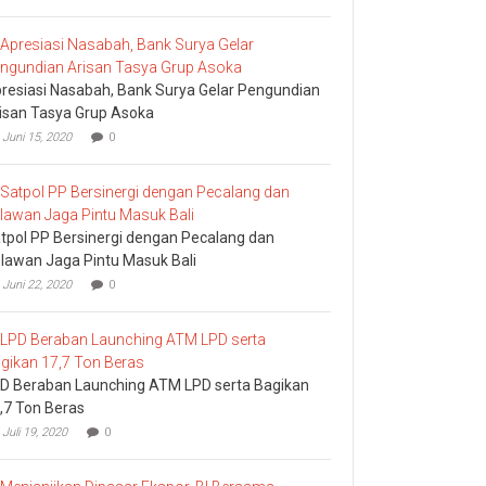
Komisi
I
DPRD
Bali
Sidak
resiasi Nasabah, Bank Surya Gelar Pengundian
Bea
Cukai
isan Tasya Grup Asoka
Ngurah
Juni 15, 2020
0
Rai
tpol PP Bersinergi dengan Pecalang dan
lawan Jaga Pintu Masuk Bali
Juni 22, 2020
0
D Beraban Launching ATM LPD serta Bagikan
,7 Ton Beras
Juli 19, 2020
0