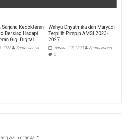
 Sarjana Kedokteran
Wahyu Dhyatmika dan Maryadi
ud Bersiap Hadapi
Terpilih Pimpin AMSI 2023-
ran Gigi Digital
2027
6, 2022
Spotbalinews
Agustus 25, 2023
Spotbalinews
0
ang wajib ditandai
*