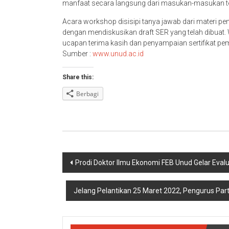
manfaat secara langsung dari masukan-masukan te
Acara workshop disisipi tanya jawab dari materi pem
dengan mendiskusikan draft SER yang telah dibuat. 
ucapan terima kasih dan penyampaian sertifikat pe
Sumber :
www.unud.ac.id
Share this:
Berbagi
Navigasi
Prodi Doktor Ilmu Ekonomi FEB Unud Gelar Evalu
pos
Jelang Pelantikan 25 Maret 2022, Pengurus Part