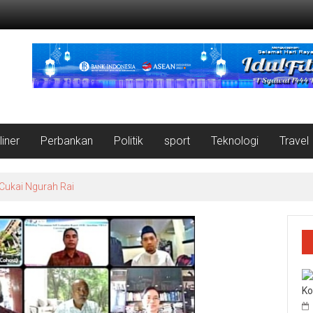
liner
Perbankan
Politik
sport
Teknologi
Travel
 Cukai Ngurah Rai
Ko