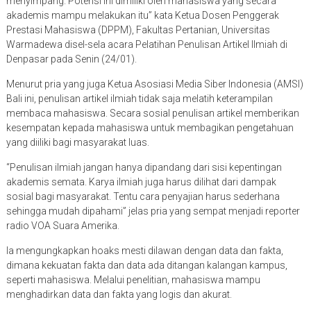
menyimpang. Potensi ini dimiliki oleh mahasiswa yang secara
akademis mampu melakukan itu” kata Ketua Dosen Penggerak
Prestasi Mahasiswa (DPPM), Fakultas Pertanian, Universitas
Warmadewa disel-sela acara Pelatihan Penulisan Artikel Ilmiah di
Denpasar pada Senin (24/01).
Menurut pria yang juga Ketua Asosiasi Media Siber Indonesia (AMSI)
Bali ini, penulisan artikel ilmiah tidak saja melatih keterampilan
membaca mahasiswa. Secara sosial penulisan artikel memberikan
kesempatan kepada mahasiswa untuk membagikan pengetahuan
yang diiliki bagi masyarakat luas.
“Penulisan ilmiah jangan hanya dipandang dari sisi kepentingan
akademis semata. Karya ilmiah juga harus dilihat dari dampak
sosial bagi masyarakat. Tentu cara penyajian harus sederhana
sehingga mudah dipahami” jelas pria yang sempat menjadi reporter
radio VOA Suara Amerika.
Ia mengungkapkan hoaks mesti dilawan dengan data dan fakta,
dimana kekuatan fakta dan data ada ditangan kalangan kampus,
seperti mahasiswa. Melalui penelitian, mahasiswa mampu
menghadirkan data dan fakta yang logis dan akurat.