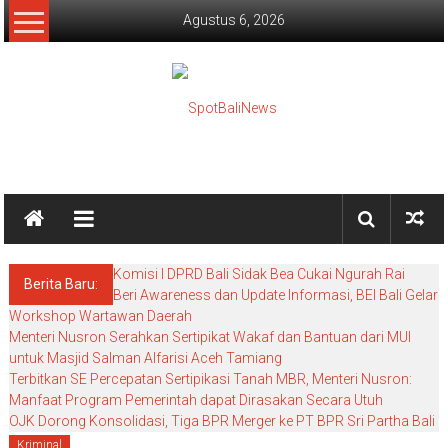
Lompat
Agustus 6, 2026
ke
konten
SpotBaliNews
Komisi I DPRD Bali Sidak Bea Cukai Ngurah Rai
Berita Baru:
Beri Awareness dan Update Informasi, BEI Bali Gelar
Workshop Wartawan Daerah
Menteri Nusron Serahkan Sertipikat Wakaf dan Bantuan dari MUI
untuk Masjid Salman Alfarisi Aceh Tamiang
Terbitkan SE Percepatan Sertipikasi Tanah MBR, Menteri Nusron:
Manfaat Program Pemerintah dapat Dirasakan Secara Utuh
OJK Dorong Konsolidasi, Tiga BPR Merger ke PT BPR Sri Partha Bali
Kriminal