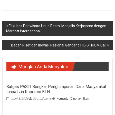
Navigasi
Fakultas Pariwisata Unud Resmi Menjalin Kerjasama dengan
Marriott International
pos
Badan Riset dan Inovasi Nasional Gandeng ITB STIKOM Bali
Mungkin Anda Menyukai
Satgas PASTI Bongkar Penghimpunan Dana Masyarakat
tanpa Izin Koperasi BLN
pada
Juni 8, 2026
Spotbalinews
Komentar Dinonaktifkan
Satgas
PASTI
Bongkar