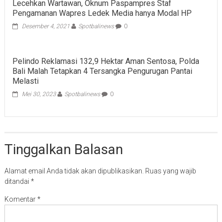
Lecehkan Wartawan, Oknum Paspampres Staf
Penghimpunan
Pengamanan Wapres Ledek Media hanya Modal HP
Dana
Masyarakat
Desember 4, 2021
Spotbalinews
0
tanpa
Izin
Koperasi
BLN
Pelindo Reklamasi 132,9 Hektar Aman Sentosa, Polda
Bali Malah Tetapkan 4 Tersangka Pengurugan Pantai
Melasti
Mei 30, 2023
Spotbalinews
0
Tinggalkan Balasan
Alamat email Anda tidak akan dipublikasikan.
Ruas yang wajib
ditandai
*
Komentar
*