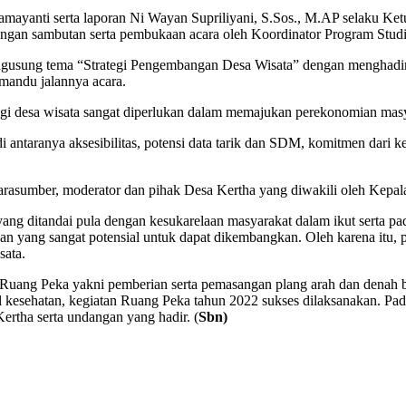
amayanti serta laporan Ni Wayan Supriliyani, S.Sos., M.AP selaku Ke
ngan sambutan serta pembukaan acara oleh Koordinator Program Studi
ngusung tema “Strategi Pengembangan Desa Wisata” dengan menghadi
mandu jalannya acara.
gi desa wisata sangat diperlukan dalam memajukan perekonomian masy
i antaranya aksesibilitas, potensi data tarik dan SDM, komitmen dari 
narasumber, moderator dan pihak Desa Kertha yang diwakili oleh Kepala
ang ditandai pula dengan kesukarelaan masyarakat dalam ikut serta pad
an yang sangat potensial untuk dapat dikembangkan. Oleh karena itu,
sata.
tia Ruang Peka yakni pemberian serta pemasangan plang arah dan dena
l kesehatan, kegiatan Ruang Peka tahun 2022 sukses dilaksanakan. Pa
ertha serta undangan yang hadir. (
Sbn)