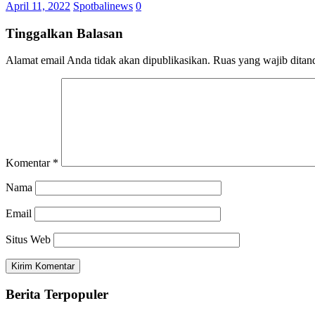
April 11, 2022
Spotbalinews
0
Tinggalkan Balasan
Alamat email Anda tidak akan dipublikasikan.
Ruas yang wajib ditan
Komentar
*
Nama
Email
Situs Web
Berita Terpopuler