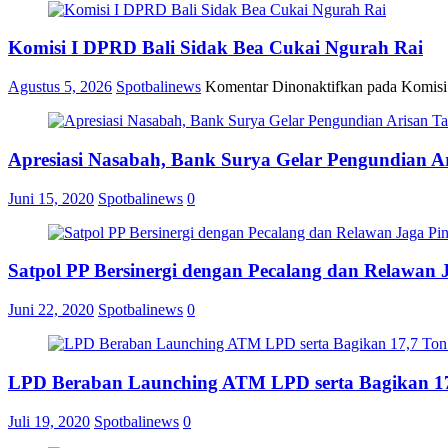
Komisi I DPRD Bali Sidak Bea Cukai Ngurah Rai
Agustus 5, 2026
Spotbalinews
Komentar Dinonaktifkan
pada Komisi
Apresiasi Nasabah, Bank Surya Gelar Pengundian A
Juni 15, 2020
Spotbalinews
0
Satpol PP Bersinergi dengan Pecalang dan Relawan 
Juni 22, 2020
Spotbalinews
0
LPD Beraban Launching ATM LPD serta Bagikan 17
Juli 19, 2020
Spotbalinews
0