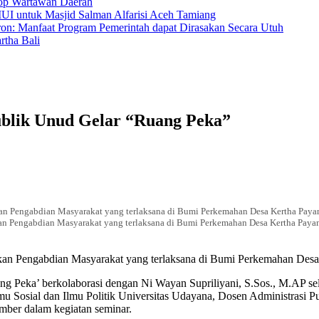
hop Wartawan Daerah
MUI untuk Masjid Salman Alfarisi Aceh Tamiang
ron: Manfaat Program Pemerintah dapat Dirasakan Secara Utuh
tha Bali
ublik Unud Gelar “Ruang Peka”
n Pengabdian Masyarakat yang terlaksana di Bumi Perkemahan Desa Kertha Paya
an Pengabdian Masyarakat yang terlaksana di Bumi Perkemahan Desa Kertha Payang
an Pengabdian Masyarakat yang terlaksana di Bumi Perkemahan Desa 
ng Peka’ berkolaborasi dengan Ni Wayan Supriliyani, S.Sos., M.AP sel
lmu Sosial dan Ilmu Politik Universitas Udayana, Dosen Administrasi
mber dalam kegiatan seminar.