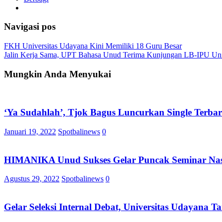
Navigasi pos
FKH Universitas Udayana Kini Memiliki 18 Guru Besar
Jalin Kerja Sama, UPT Bahasa Unud Terima Kunjungan LB-IPU Uni
Mungkin Anda Menyukai
‘Ya Sudahlah’, Tjok Bagus Luncurkan Single Terba
Januari 19, 2022
Spotbalinews
0
HIMANIKA Unud Sukses Gelar Puncak Seminar Nas
Agustus 29, 2022
Spotbalinews
0
Gelar Seleksi Internal Debat, Universitas Udayana T