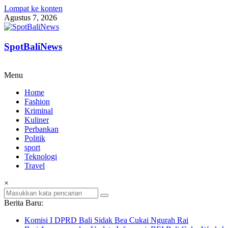
Lompat ke konten
Agustus 7, 2026
SpotBaliNews
Menu
Home
Fashion
Kriminal
Kuliner
Perbankan
Politik
sport
Teknologi
Travel
×
Berita Baru:
Komisi I DPRD Bali Sidak Bea Cukai Ngurah Rai