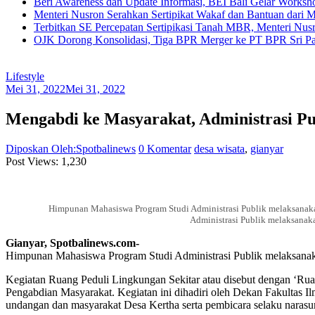
Beri Awareness dan Update Informasi, BEI Bali Gelar Works
Menteri Nusron Serahkan Sertipikat Wakaf dan Bantuan dari 
Terbitkan SE Percepatan Sertipikasi Tanah MBR, Menteri Nus
OJK Dorong Konsolidasi, Tiga BPR Merger ke PT BPR Sri Par
Lifestyle
Mei 31, 2022
Mei 31, 2022
Mengabdi ke Masyarakat, Administrasi P
Diposkan Oleh:Spotbalinews
0 Komentar
desa wisata
,
gianyar
Post Views:
1,230
Himpunan Mahasiswa Program Studi Administrasi Publik melaksanaka
Administrasi Publik melaksanak
Gianyar, Spotbalinews.com-
Himpunan Mahasiswa Program Studi Administrasi Publik melaksanak
Kegiatan Ruang Peduli Lingkungan Sekitar atau disebut dengan ‘Rua
Pengabdian Masyarakat. Kegiatan ini dihadiri oleh Dekan Fakultas I
undangan dan masyarakat Desa Kertha serta pembicara selaku narasu