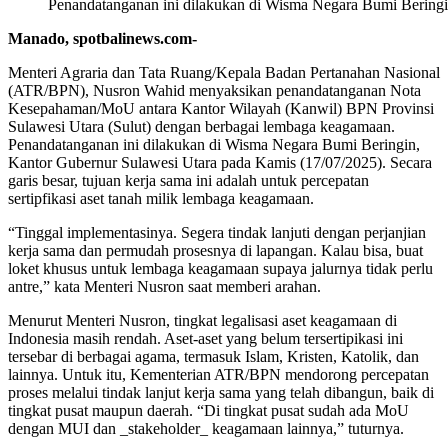
Penandatanganan ini dilakukan di Wisma Negara Bumi Beringi
Manado, spotbalinews.com-
Menteri Agraria dan Tata Ruang/Kepala Badan Pertanahan Nasional
(ATR/BPN), Nusron Wahid menyaksikan penandatanganan Nota
Kesepahaman/MoU antara Kantor Wilayah (Kanwil) BPN Provinsi
Sulawesi Utara (Sulut) dengan berbagai lembaga keagamaan.
Penandatanganan ini dilakukan di Wisma Negara Bumi Beringin,
Kantor Gubernur Sulawesi Utara pada Kamis (17/07/2025). Secara
garis besar, tujuan kerja sama ini adalah untuk percepatan
sertipfikasi aset tanah milik lembaga keagamaan.
“Tinggal implementasinya. Segera tindak lanjuti dengan perjanjian
kerja sama dan permudah prosesnya di lapangan. Kalau bisa, buat
loket khusus untuk lembaga keagamaan supaya jalurnya tidak perlu
antre,” kata Menteri Nusron saat memberi arahan.
Menurut Menteri Nusron, tingkat legalisasi aset keagamaan di
Indonesia masih rendah. Aset-aset yang belum tersertipikasi ini
tersebar di berbagai agama, termasuk Islam, Kristen, Katolik, dan
lainnya. Untuk itu, Kementerian ATR/BPN mendorong percepatan
proses melalui tindak lanjut kerja sama yang telah dibangun, baik di
tingkat pusat maupun daerah. “Di tingkat pusat sudah ada MoU
dengan MUI dan _stakeholder_ keagamaan lainnya,” tuturnya.