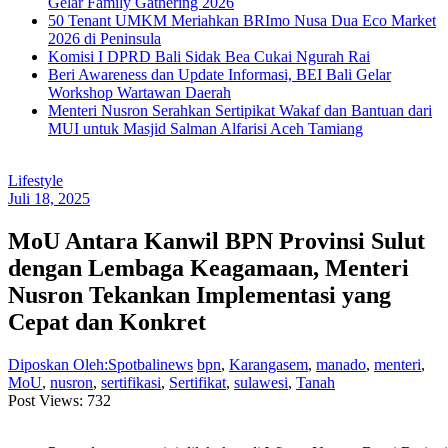
Gelar Family Gathering 2026
50 Tenant UMKM Meriahkan BRImo Nusa Dua Eco Market
2026 di Peninsula
Komisi I DPRD Bali Sidak Bea Cukai Ngurah Rai
Beri Awareness dan Update Informasi, BEI Bali Gelar
Workshop Wartawan Daerah
Menteri Nusron Serahkan Sertipikat Wakaf dan Bantuan dari
MUI untuk Masjid Salman Alfarisi Aceh Tamiang
Lifestyle
Juli 18, 2025
MoU Antara Kanwil BPN Provinsi Sulut
dengan Lembaga Keagamaan, Menteri
Nusron Tekankan Implementasi yang
Cepat dan Konkret
Diposkan Oleh:Spotbalinews
bpn
,
Karangasem
,
manado
,
menteri
,
MoU
,
nusron
,
sertifikasi
,
Sertifikat
,
sulawesi
,
Tanah
Post Views:
732