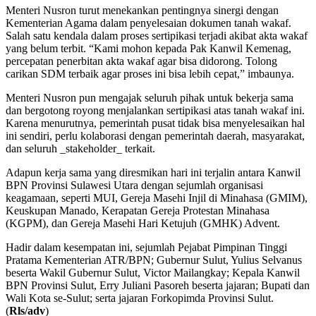
Menteri Nusron turut menekankan pentingnya sinergi dengan
Kementerian Agama dalam penyelesaian dokumen tanah wakaf.
Salah satu kendala dalam proses sertipikasi terjadi akibat akta wakaf
yang belum terbit. “Kami mohon kepada Pak Kanwil Kemenag,
percepatan penerbitan akta wakaf agar bisa didorong. Tolong
carikan SDM terbaik agar proses ini bisa lebih cepat,” imbaunya.
Menteri Nusron pun mengajak seluruh pihak untuk bekerja sama
dan bergotong royong menjalankan sertipikasi atas tanah wakaf ini.
Karena menurutnya, pemerintah pusat tidak bisa menyelesaikan hal
ini sendiri, perlu kolaborasi dengan pemerintah daerah, masyarakat,
dan seluruh _stakeholder_ terkait.
Adapun kerja sama yang diresmikan hari ini terjalin antara Kanwil
BPN Provinsi Sulawesi Utara dengan sejumlah organisasi
keagamaan, seperti MUI, Gereja Masehi Injil di Minahasa (GMIM),
Keuskupan Manado, Kerapatan Gereja Protestan Minahasa
(KGPM), dan Gereja Masehi Hari Ketujuh (GMHK) Advent.
Hadir dalam kesempatan ini, sejumlah Pejabat Pimpinan Tinggi
Pratama Kementerian ATR/BPN; Gubernur Sulut, Yulius Selvanus
beserta Wakil Gubernur Sulut, Victor Mailangkay; Kepala Kanwil
BPN Provinsi Sulut, Erry Juliani Pasoreh beserta jajaran; Bupati dan
Wali Kota se-Sulut; serta jajaran Forkopimda Provinsi Sulut.
(
Rls/adv
)