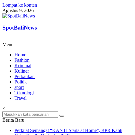
Lompat ke konten
Agustus 9, 2026
SpotBaliNews
Menu
Home
Fashion
Kriminal
Kuliner
Perbankan
Politik
sport
Teknologi
Travel
×
Berita Baru:
Perkuat Semangat “KANTI Starts at Home”, BPR Kanti