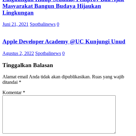
Masyarakat Bangun Budaya Hijaukan
Lingkungan
Juni 21, 2021
Spotbalinews
0
Apple Developer Academy @UC Kunjungi Unud
Agustus 2, 2022
Spotbalinews
0
Tinggalkan Balasan
Alamat email Anda tidak akan dipublikasikan.
Ruas yang wajib
ditandai
*
Komentar
*