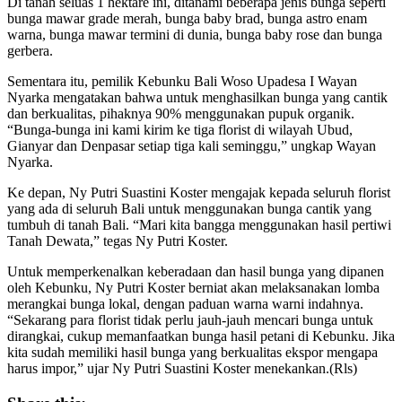
Di tanah seluas 1 hektare ini, ditanami beberapa jenis bunga seperti
bunga mawar grade merah, bunga baby brad, bunga astro enam
warna, bunga mawar termini di dunia, bunga baby rose dan bunga
gerbera.
Sementara itu, pemilik Kebunku Bali Woso Upadesa I Wayan
Nyarka mengatakan bahwa untuk menghasilkan bunga yang cantik
dan berkualitas, pihaknya 90% menggunakan pupuk organik.
“Bunga-bunga ini kami kirim ke tiga florist di wilayah Ubud,
Gianyar dan Denpasar setiap tiga kali seminggu,” ungkap Wayan
Nyarka.
Ke depan, Ny Putri Suastini Koster mengajak kepada seluruh florist
yang ada di seluruh Bali untuk menggunakan bunga cantik yang
tumbuh di tanah Bali. “Mari kita bangga menggunakan hasil pertiwi
Tanah Dewata,” tegas Ny Putri Koster.
Untuk memperkenalkan keberadaan dan hasil bunga yang dipanen
oleh Kebunku, Ny Putri Koster berniat akan melaksanakan lomba
merangkai bunga lokal, dengan paduan warna warni indahnya.
“Sekarang para florist tidak perlu jauh-jauh mencari bunga untuk
dirangkai, cukup memanfaatkan bunga hasil petani di Kebunku. Jika
kita sudah memiliki hasil bunga yang berkualitas ekspor mengapa
harus impor,” ujar Ny Putri Suastini Koster menekankan.(Rls)