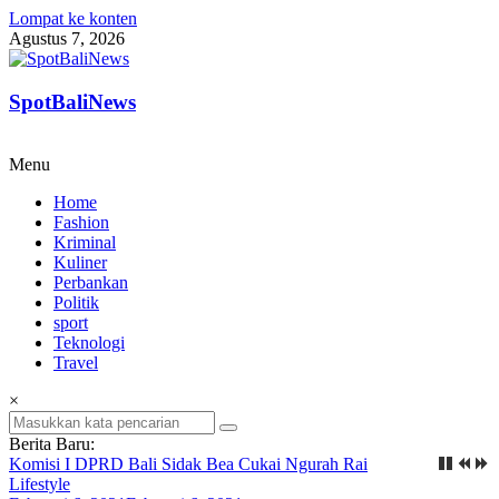
Lompat ke konten
Agustus 7, 2026
SpotBaliNews
Menu
Home
Fashion
Kriminal
Kuliner
Perbankan
Politik
sport
Teknologi
Travel
×
Berita Baru:
Komisi I DPRD Bali Sidak Bea Cukai Ngurah Rai
Lifestyle