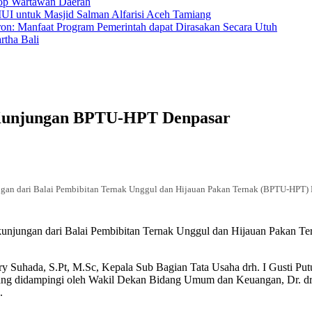
hop Wartawan Daerah
MUI untuk Masjid Salman Alfarisi Aceh Tamiang
ron: Manfaat Program Pemerintah dapat Dirasakan Secara Utuh
tha Bali
 Kunjungan BPTU-HPT Denpasar
gan dari Balai Pembibitan Ternak Unggul dan Hijauan Pakan Ternak (BPTU-HPT) 
kunjungan dari Balai Pembibitan Ternak Unggul dan Hijauan Pakan
y Suhada, S.Pt, M.Sc, Kepala Sub Bagian Tata Usaha drh. I Gusti Pu
yang didampingi oleh Wakil Dekan Bidang Umum dan Keuangan, Dr. d
.