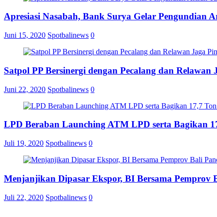
Apresiasi Nasabah, Bank Surya Gelar Pengundian A
Juni 15, 2020
Spotbalinews
0
Satpol PP Bersinergi dengan Pecalang dan Relawan 
Juni 22, 2020
Spotbalinews
0
LPD Beraban Launching ATM LPD serta Bagikan 17
Juli 19, 2020
Spotbalinews
0
Menjanjikan Dipasar Ekspor, BI Bersama Pemprov 
Juli 22, 2020
Spotbalinews
0