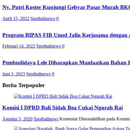
Ny. Putri Koster Kunjungi Gebyar Pasar Murah BK
April 15, 2022
Spotbalinews
0
Program BIPAS FIB Unud Jalin Kerjasama dengan 
Februari 14, 2022
Spotbalinews
0
Pembudidaya Lele Diharapkan Manfaatkan Bahan B
Juni 5, 2023
Spotbalinews
0
Berita Terpopuler
Komisi I DPRD Bali Sidak Bea Cukai Ngurah Rai
Agustus 5, 2026
Spotbalinews
Komentar Dinonaktifkan
pada Komisi