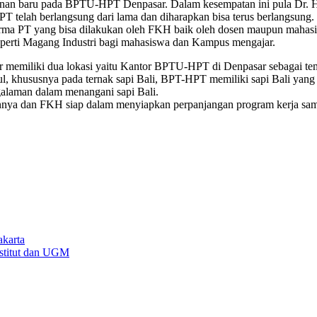
an baru pada BPTU-HPT Denpasar. Dalam kesempatan ini pula Dr. H
lah berlangsung dari lama dan diharapkan bisa terus berlangsung.
harma PT yang bisa dilakukan oleh FKH baik oleh dosen maupun mahas
ti Magang Industri bagi mahasiswa dan Kampus mengajar.
 memiliki dua lokasi yaitu Kantor BPTU-HPT di Denpasar sebagai temp
l, khususnya pada ternak sapi Bali, BPT-HPT memiliki sapi Bali yang 
alaman dalam menangani sapi Bali.
nnya dan FKH siap dalam menyiapkan perpanjangan program kerja sama 
karta
nstitut dan UGM