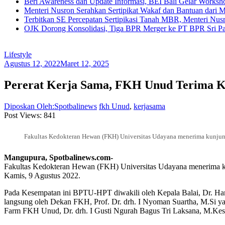
Beri Awareness dan Update Informasi, BEI Bali Gelar Works
Menteri Nusron Serahkan Sertipikat Wakaf dan Bantuan dari 
Terbitkan SE Percepatan Sertipikasi Tanah MBR, Menteri Nus
OJK Dorong Konsolidasi, Tiga BPR Merger ke PT BPR Sri Par
Lifestyle
Agustus 12, 2022
Maret 12, 2025
Pererat Kerja Sama, FKH Unud Terima
Diposkan Oleh:Spotbalinews
fkh Unud
,
kerjasama
Post Views:
841
Fakultas Kedokteran Hewan (FKH) Universitas Udayana menerima kunjun
Mangupura, Spotbalinews.com-
Fakultas Kedokteran Hewan (FKH) Universitas Udayana menerima 
Kamis, 9 Agustus 2022.
Pada Kesempatan ini BPTU-HPT diwakili oleh Kepala Balai, Dr. Har
langsung oleh Dekan FKH, Prof. Dr. drh. I Nyoman Suartha, M.Si 
Farm FKH Unud, Dr. drh. I Gusti Ngurah Bagus Tri Laksana, M.Kes