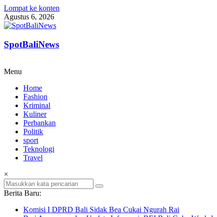
Lompat ke konten
Agustus 6, 2026
SpotBaliNews
Menu
Home
Fashion
Kriminal
Kuliner
Perbankan
Politik
sport
Teknologi
Travel
×
Berita Baru:
Komisi I DPRD Bali Sidak Bea Cukai Ngurah Rai