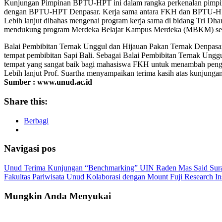
Kunjungan Pimpinan BPTU-HPT ini dalam rangka perkenalan pimpin
dengan BPTU-HPT Denpasar. Kerja sama antara FKH dan BPTU-HPT te
Lebih lanjut dibahas mengenai program kerja sama di bidang Tri D
mendukung program Merdeka Belajar Kampus Merdeka (MBKM) seper
Balai Pembibitan Ternak Unggul dan Hijauan Pakan Ternak Denpasar
tempat pembibitan Sapi Bali. Sebagai Balai Pembibitan Ternak Unggu
tempat yang sangat baik bagi mahasiswa FKH untuk menambah peng
Lebih lanjut Prof. Suartha menyampaikan terima kasih atas kunjunga
Sumber : www.unud.ac.id
Share this:
Berbagi
Navigasi pos
Unud Terima Kunjungan “Benchmarking” UIN Raden Mas Said Sura
Fakultas Pariwisata Unud Kolaborasi dengan Mount Fuji Research I
Mungkin Anda Menyukai