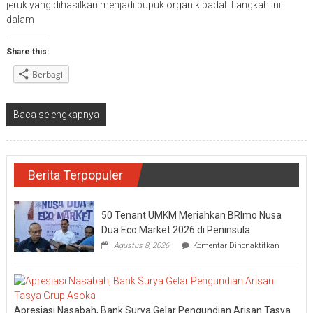
jeruk yang dihasilkan menjadi pupuk organik padat. Langkah ini
dalam
Share this:
Berbagi
Baca selengkapnya
Berita Terpopuler
50 Tenant UMKM Meriahkan BRImo Nusa
Dua Eco Market 2026 di Peninsula
pada
Agustus 8, 2026
Komentar Dinonaktifkan
50
Tenant
UMKM
Meriahka
BRImo
Apresiasi Nasabah, Bank Surya Gelar Pengundian Arisan Tasya
Nusa