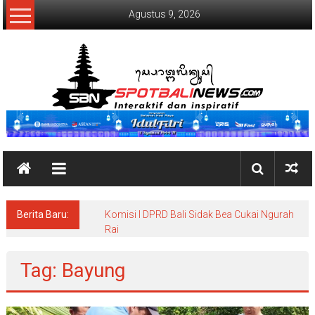
Lompat
Agustus 9, 2026
ke
konten
SpotBaliNews
Berita Baru:
Komisi I DPRD Bali Sidak Bea Cukai Ngurah
Rai
Tag: Bayung