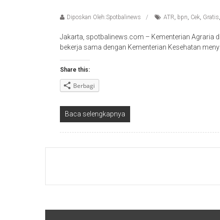
Diposkan Oleh:Spotbalinews
ATR
,
bpn
,
Cek
,
Gratis
Jakarta, spotbalinews.com – Kementerian Agraria
bekerja sama dengan Kementerian Kesehatan menye
Share this:
Berbagi
Baca selengkapnya