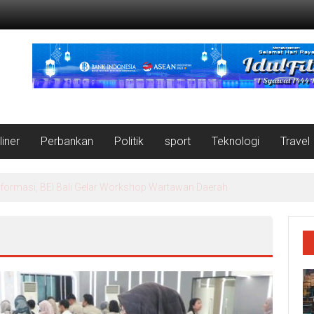
liner
Perbankan
Politik
sport
Teknologi
Travel
ipikat Wakaf dan Bantuan dari MUI untuk Masjid Salman Alfarisi Aceh 