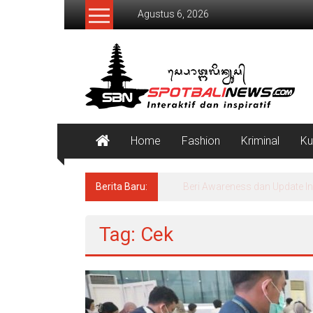
Lompat
Agustus 6, 2026
ke
konten
SpotBaliNews
Home
Fashion
Kriminal
Ku
Berita Baru:
Menteri Nusron Serahkan Sert
Tag: Cek