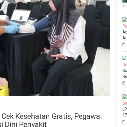
Di
Ap
Ar
Sa
Re
LP
Cek Kesehatan Gratis, Pegawai
17
i Dini Penyakit