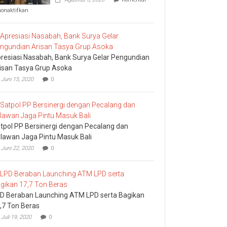
pada
nonaktifkan
Komisi
I
DPRD
Bali
Sidak
resiasi Nasabah, Bank Surya Gelar Pengundian
Bea
Cukai
isan Tasya Grup Asoka
Ngurah
Juni 15, 2020
0
Rai
tpol PP Bersinergi dengan Pecalang dan
lawan Jaga Pintu Masuk Bali
Juni 22, 2020
0
D Beraban Launching ATM LPD serta Bagikan
,7 Ton Beras
Juli 19, 2020
0