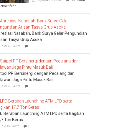
pada
nonaktifkan
Komisi
I
DPRD
Bali
Sidak
resiasi Nasabah, Bank Surya Gelar Pengundian
Bea
Cukai
isan Tasya Grup Asoka
Ngurah
Juni 15, 2020
0
Rai
tpol PP Bersinergi dengan Pecalang dan
lawan Jaga Pintu Masuk Bali
Juni 22, 2020
0
D Beraban Launching ATM LPD serta Bagikan
,7 Ton Beras
Juli 19, 2020
0