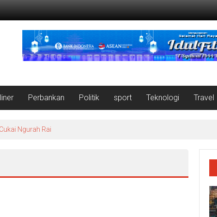
liner
Perbankan
Politik
sport
Teknologi
Travel
 Cukai Ngurah Rai