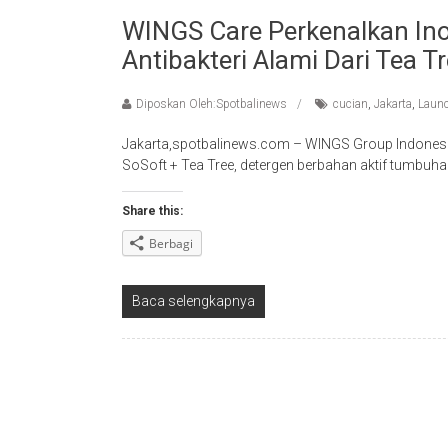
WINGS Care Perkenalkan Ino
Antibakteri Alami Dari Tea T
Diposkan Oleh:Spotbalinews
cucian
,
Jakarta
,
Laun
Jakarta,spotbalinews.com – WINGS Group Indonesi
SoSoft + Tea Tree, detergen berbahan aktif tumbuha
Share this:
Berbagi
Baca selengkapnya