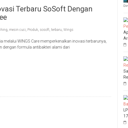
Di
vasi Terbaru SoSoft Dengan
ree
ching
,
mesin cuci
,
Produk
,
sosoft
,
terbaru
,
Wings
Ap
Ar
a melalui WINGS Care memperkenalkan inovasi terbarunya,
n dengan formula antibakteri alami dari
Sa
Re
LP
17