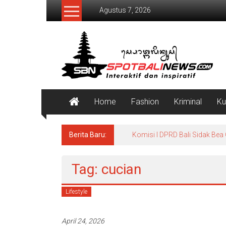
Lompat
Agustus 7, 2026
ke
konten
SpotBaliNews
Home
Fashion
Kriminal
Ku
Berita Baru:
Komisi I DPRD Bali Sidak Bea
Tag: cucian
Lifestyle
April 24, 2026