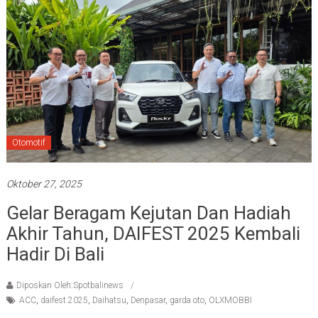
Otomotif
Oktober 27, 2025
Gelar Beragam Kejutan Dan Hadiah
Akhir Tahun, DAIFEST 2025 Kembali
Hadir Di Bali
Diposkan Oleh:Spotbalinews
ACC
,
daifest 2025
,
Daihatsu
,
Denpasar
,
garda oto
,
OLXMOBBI