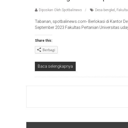
Diposkan Oleh:Spotbalinews
Desa bengkel
,
Fakult
Tabanan, spotbalinews.com- Berlokasi di Kantor D
September 2023 Fakultas Pertanian Universitas u
Share this:
Berbagi
Baca selengkapnya