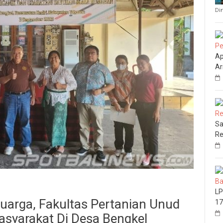
Di
Ap
Ar
Sa
Re
LP
arga, Fakultas Pertanian Unud
17
syarakat Di Desa Bengkel