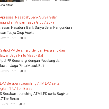
pada
nonaktifkan
Komisi
I
DPRD
Bali
Sidak
resiasi Nasabah, Bank Surya Gelar Pengundian
Bea
Cukai
isan Tasya Grup Asoka
Ngurah
Juni 15, 2020
0
Rai
tpol PP Bersinergi dengan Pecalang dan
lawan Jaga Pintu Masuk Bali
Juni 22, 2020
0
D Beraban Launching ATM LPD serta Bagikan
,7 Ton Beras
Juli 19, 2020
0