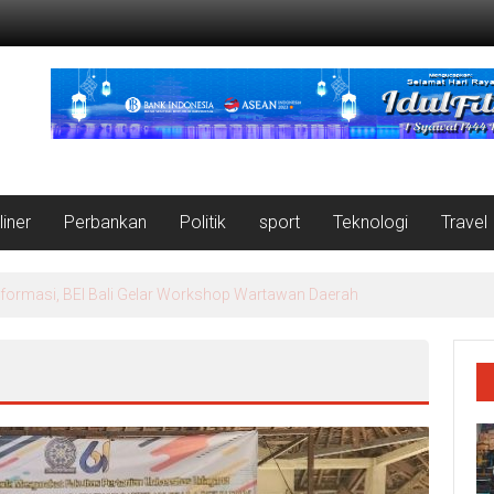
liner
Perbankan
Politik
sport
Teknologi
Travel
nformasi, BEI Bali Gelar Workshop Wartawan Daerah