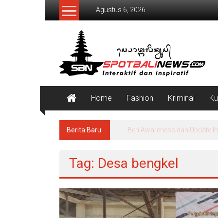
Lompat
Agustus 6, 2026
ke
konten
SpotBaliNews
Home
Fashion
Kriminal
Ku
Berita Baru:
Beri Awareness dan Update I
Tag: Desa bengkel