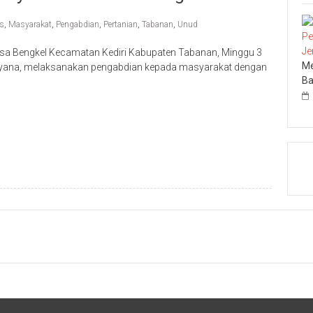
as
,
Masyarakat
,
Pengabdian
,
Pertanian
,
Tabanan
,
Unud
esa Bengkel Kecamatan Kediri Kabupaten Tabanan, Minggu 3
Me
dayana, melaksanakan pengabdian kepada masyarakat dengan
Ba