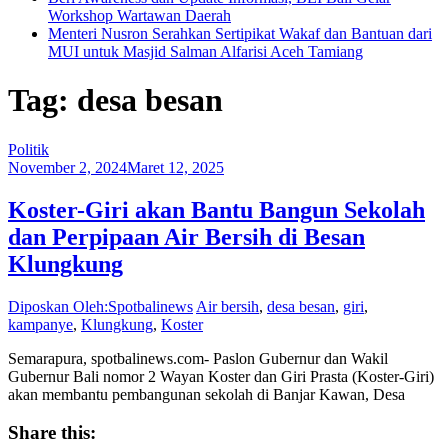
Workshop Wartawan Daerah
Menteri Nusron Serahkan Sertipikat Wakaf dan Bantuan dari
MUI untuk Masjid Salman Alfarisi Aceh Tamiang
Tag: desa besan
Politik
November 2, 2024
Maret 12, 2025
Koster-Giri akan Bantu Bangun Sekolah
dan Perpipaan Air Bersih di Besan
Klungkung
Diposkan Oleh:Spotbalinews
Air bersih
,
desa besan
,
giri
,
kampanye
,
Klungkung
,
Koster
Semarapura, spotbalinews.com- Paslon Gubernur dan Wakil
Gubernur Bali nomor 2 Wayan Koster dan Giri Prasta (Koster-Giri)
akan membantu pembangunan sekolah di Banjar Kawan, Desa
Share this: