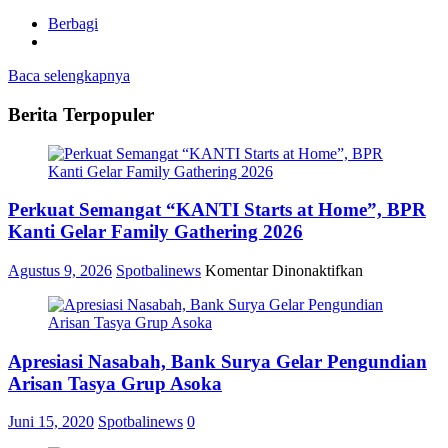
Berbagi
Baca selengkapnya
Berita Terpopuler
Perkuat Semangat “KANTI Starts at Home”, BPR
Kanti Gelar Family Gathering 2026
pada
Agustus 9, 2026
Spotbalinews
Komentar Dinonaktifkan
Perkuat
Semangat
“KANTI
Starts
Apresiasi Nasabah, Bank Surya Gelar Pengundian
at
Home”,
Arisan Tasya Grup Asoka
BPR
Kanti
Juni 15, 2020
Spotbalinews
0
Gelar