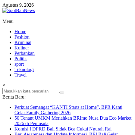
Lompat
Agustus 9, 2026
ke
konten
SpotBaliNews
Menu
Home
Fashion
Kriminal
Kuliner
Perbankan
Politik
sport
Teknologi
Travel
×
Berita Baru:
Perkuat Semangat “KANTI Starts at Home”, BPR Kanti
Gelar Family Gathering 2026
50 Tenant UMKM Meriahkan BRImo Nusa Dua Eco Market
2026 di Peninsula
Komisi I DPRD Bali Sidak Bea Cukai Ngurah Rai
Beri Awareness dan Update Informasi, BEI Bali Gelar