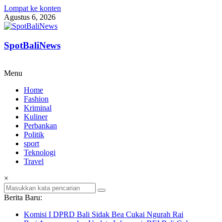
Lompat ke konten
Agustus 6, 2026
SpotBaliNews
Menu
Home
Fashion
Kriminal
Kuliner
Perbankan
Politik
sport
Teknologi
Travel
×
Berita Baru:
Komisi I DPRD Bali Sidak Bea Cukai Ngurah Rai