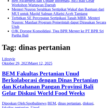
Beri Awareness dan Update Informasi, BEI Bali Gelar
Workshop Wartawan Daerah
Menteri Nusron Serahkan Sertipikat Wakaf dan Bantuan dari
MUI untuk Masjid Salman Alfarisi Aceh Tamiang
Terbitkan SE Percepatan Sertipikasi Tanah MBR, Menteri
Nusron: Manfaat Program Pemerintah dapat Dirasakan Secara
Utuh
OJK Dorong Konsolidasi, Tiga BPR Merger ke PT BPR Sri
Partha Bali
Tag: dinas pertanian
Lifestyle
Oktober 29, 2023
Maret 12, 2025
BEM Fakultas Pertanian Unud
Berkolaborasi dengan Dinas Pertanian
dan Ketahanan Pangan Provinsi Bali
Gelar Diskusi World Food Weeks
Diposkan Oleh:Spotbalinews
BEM
,
dinas pertanian
,
diskusi
,
fakultas pertanian
,
Unud