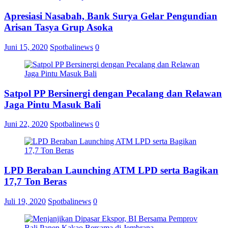
Apresiasi Nasabah, Bank Surya Gelar Pengundian
Arisan Tasya Grup Asoka
Juni 15, 2020
Spotbalinews
0
Satpol PP Bersinergi dengan Pecalang dan Relawan
Jaga Pintu Masuk Bali
Juni 22, 2020
Spotbalinews
0
LPD Beraban Launching ATM LPD serta Bagikan
17,7 Ton Beras
Juli 19, 2020
Spotbalinews
0