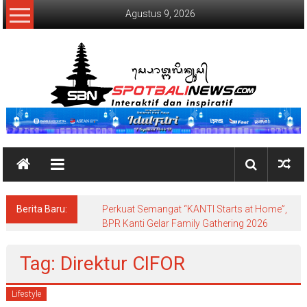
Lompat
Agustus 9, 2026
ke
konten
SpotBaliNews
Berita Baru:
Perkuat Semangat “KANTI Starts at Home”,
BPR Kanti Gelar Family Gathering 2026
Tag: Direktur CIFOR
Lifestyle