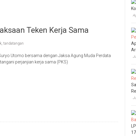
Ko
Ag
ejaksaan Teken Kerja Sama
Ap
k
,
tandatangan
Ar
ak Suryo Utomo bersama dengan Jaksa Agung Muda Perdata
Ju
angani perjanjian kerja sama (PKS)
Sa
Re
Ju
LP
17