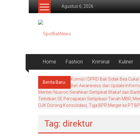
Lompat
Agustus 6, 2026
ke
konten
SpotBaliNews
Home
Fashion
Kriminal
Kuliner
Komisi I DPRD Bali Sidak Bea Cukai
Berita Baru:
Beri Awareness dan Update Informa
Menteri Nusron Serahkan Sertipikat Wakaf dan Bant
Terbitkan SE Percepatan Sertipikasi Tanah MBR, M
OJK Dorong Konsolidasi, Tiga BPR Merger ke PT BPR
Tag: direktur