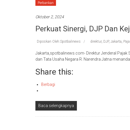
Perbankan
Oktober 2, 2024
Perkuat Sinergi, DJP Dan K
Diposkan Oleh:Spotbalinews
direktur
,
DJP
,
Jakarta
,
Paja
Jakarta,spotbalinews.com- Direktur Jenderal Paj
dan Tata Usaha Negara R. Narendra Jatna menandat
Share this:
Berbagi
Baca selengkapnya