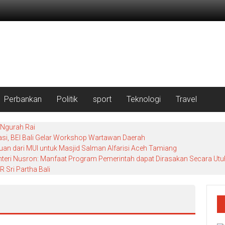
Perbankan
Politik
sport
Teknologi
Travel
 Ngurah Rai
si, BEI Bali Gelar Workshop Wartawan Daerah
uan dari MUI untuk Masjid Salman Alfarisi Aceh Tamiang
enteri Nusron: Manfaat Program Pemerintah dapat Dirasakan Secara Utu
 Sri Partha Bali