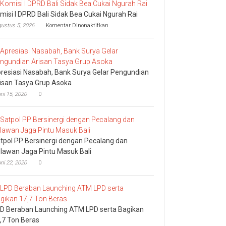
misi I DPRD Bali Sidak Bea Cukai Ngurah Rai
pada
ustus 5, 2026
Komentar Dinonaktifkan
Komisi
I
DPRD
Bali
Sidak
resiasi Nasabah, Bank Surya Gelar Pengundian
Bea
Cukai
isan Tasya Grup Asoka
Ngurah
ni 15, 2020
0
Rai
tpol PP Bersinergi dengan Pecalang dan
lawan Jaga Pintu Masuk Bali
ni 22, 2020
0
D Beraban Launching ATM LPD serta Bagikan
,7 Ton Beras