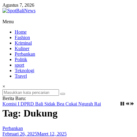
Lompat
Agustus 7, 2026
ke
konten
SpotBaliNews
Menu
Home
Fashion
Kriminal
Kuliner
Perbankan
Politik
sport
Teknologi
Travel
×
Berita Baru:
Komisi I DPRD Bali Sidak Bea Cukai Ngurah Rai
Tag: Dukung
Perbankan
Februari 26, 2025
Maret 12, 2025