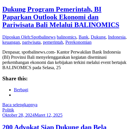
Dukung Program Pemerintah, BI
Paparkan Outlook Ekonomi dan
Pariwisata Bali Melalui BALINOMICS
Diposkan Oleh:Spotbalinews
balinomics
,
Bank
,
Dukung
,
Indonesia
,
keuangan
,
pariwisata
,
pemerintah
,
Perekonomian
Denpasar, spotbalinews.com- Kantor Perwakilan Bank Indonesia
(BI) Provinsi Bali menyelenggarakan kegiatan diseminasi
perkembangan ekonomi dan kebijakan terkini melalui event bertajuk
BALINOMICS pada Selasa, 25
Share this:
Berbagi
Baca selengkapnya
Politik
Oktober 28, 2024
Maret 12, 2025
200 Advokat Siap Dukung dan Bela