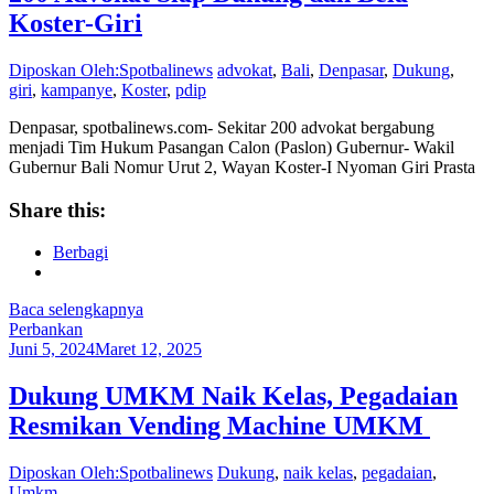
Koster-Giri
Diposkan Oleh:Spotbalinews
advokat
,
Bali
,
Denpasar
,
Dukung
,
giri
,
kampanye
,
Koster
,
pdip
Denpasar, spotbalinews.com- Sekitar 200 advokat bergabung
menjadi Tim Hukum Pasangan Calon (Paslon) Gubernur- Wakil
Gubernur Bali Nomur Urut 2, Wayan Koster-I Nyoman Giri Prasta
Share this:
Berbagi
Baca selengkapnya
Perbankan
Juni 5, 2024
Maret 12, 2025
Dukung UMKM Naik Kelas, Pegadaian
Resmikan Vending Machine UMKM
Diposkan Oleh:Spotbalinews
Dukung
,
naik kelas
,
pegadaian
,
Umkm