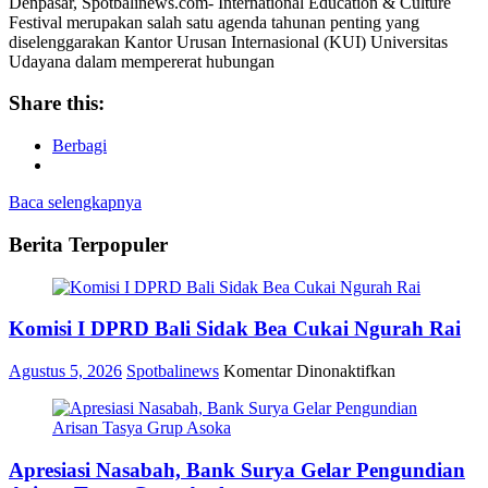
Denpasar, Spotbalinews.com- International Education & Culture
Festival merupakan salah satu agenda tahunan penting yang
diselenggarakan Kantor Urusan Internasional (KUI) Universitas
Udayana dalam mempererat hubungan
Share this:
Berbagi
Baca selengkapnya
Berita Terpopuler
Komisi I DPRD Bali Sidak Bea Cukai Ngurah Rai
pada
Agustus 5, 2026
Spotbalinews
Komentar Dinonaktifkan
Komisi
I
DPRD
Bali
Apresiasi Nasabah, Bank Surya Gelar Pengundian
Sidak
Bea