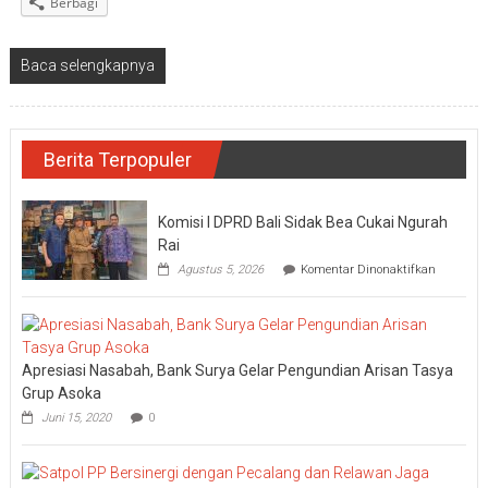
Berbagi
Baca selengkapnya
Berita Terpopuler
Komisi I DPRD Bali Sidak Bea Cukai Ngurah
Rai
pada
Agustus 5, 2026
Komentar Dinonaktifkan
Komisi
I
DPRD
Bali
Sidak
Apresiasi Nasabah, Bank Surya Gelar Pengundian Arisan Tasya
Bea
Cukai
Grup Asoka
Ngurah
Juni 15, 2020
0
Rai