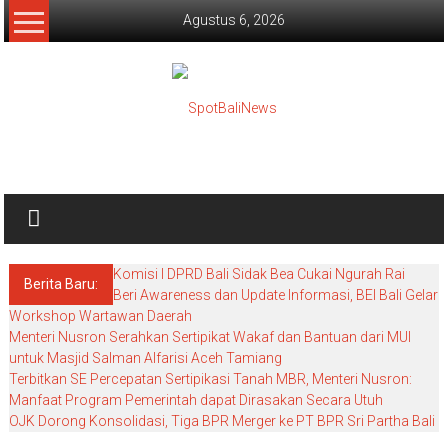
Lompat
Agustus 6, 2026
ke
konten
SpotBaliNews
Komisi I DPRD Bali Sidak Bea Cukai Ngurah Rai
Berita Baru:
Beri Awareness dan Update Informasi, BEI Bali Gelar
Workshop Wartawan Daerah
Menteri Nusron Serahkan Sertipikat Wakaf dan Bantuan dari MUI
untuk Masjid Salman Alfarisi Aceh Tamiang
Terbitkan SE Percepatan Sertipikasi Tanah MBR, Menteri Nusron:
Manfaat Program Pemerintah dapat Dirasakan Secara Utuh
OJK Dorong Konsolidasi, Tiga BPR Merger ke PT BPR Sri Partha Bali