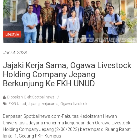
Lifestyle
Juni 4, 2023
Jajaki Kerja Sama, Ogawa Livestock
Holding Company Jepang
Berkunjung Ke FKH UNUD
Diposkan Oleh:Spotbalinews
FKG Unud
,
Jepang
,
kerjasama
,
Ogawa livestock
Denpasar, Spotbalinews.com-Fakultas Kedokteran Hewan
Universitas Udayana menerima kunjungan dari Ograwa Livestock
Holding Company Jepang (2/06/2023) bertempat di Ruang Rapat
lantai 1, Gedung FKH Kampus