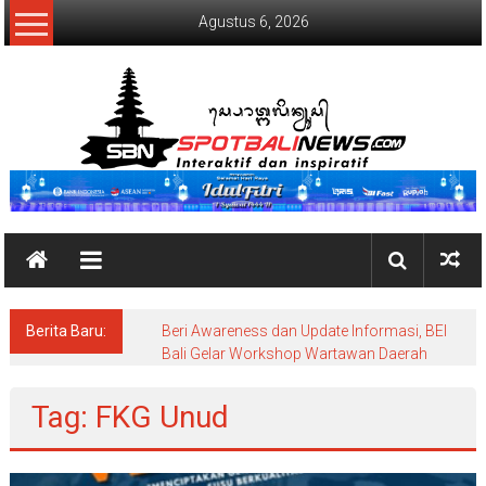
Lompat
Agustus 6, 2026
ke
konten
SpotBaliNews
Berita Baru:
Beri Awareness dan Update Informasi, BEI
Bali Gelar Workshop Wartawan Daerah
Tag: FKG Unud