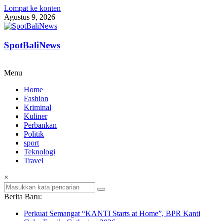
Lompat ke konten
Agustus 9, 2026
SpotBaliNews
Menu
Home
Fashion
Kriminal
Kuliner
Perbankan
Politik
sport
Teknologi
Travel
×
Berita Baru:
Perkuat Semangat “KANTI Starts at Home”, BPR Kanti