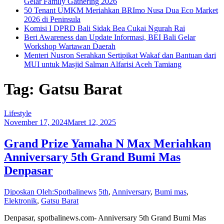
Gelar Family Gathering 2026
50 Tenant UMKM Meriahkan BRImo Nusa Dua Eco Market
2026 di Peninsula
Komisi I DPRD Bali Sidak Bea Cukai Ngurah Rai
Beri Awareness dan Update Informasi, BEI Bali Gelar
Workshop Wartawan Daerah
Menteri Nusron Serahkan Sertipikat Wakaf dan Bantuan dari
MUI untuk Masjid Salman Alfarisi Aceh Tamiang
Tag: Gatsu Barat
Lifestyle
November 17, 2024
Maret 12, 2025
Grand Prize Yamaha N Max Meriahkan
Anniversary 5th Grand Bumi Mas
Denpasar
Diposkan Oleh:Spotbalinews
5th
,
Anniversary
,
Bumi mas
,
Elektronik
,
Gatsu Barat
Denpasar, spotbalinews.com- Anniversary 5th Grand Bumi Mas