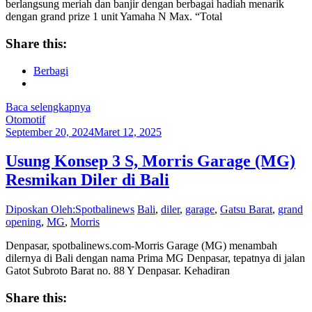
berlangsung meriah dan banjir dengan berbagai hadiah menarik
dengan grand prize 1 unit Yamaha N Max. “Total
Share this:
Berbagi
Baca selengkapnya
Otomotif
September 20, 2024
Maret 12, 2025
Usung Konsep 3 S, Morris Garage (MG)
Resmikan Diler di Bali
Diposkan Oleh:Spotbalinews
Bali
,
diler
,
garage
,
Gatsu Barat
,
grand
opening
,
MG
,
Morris
Denpasar, spotbalinews.com-Morris Garage (MG) menambah
dilernya di Bali dengan nama Prima MG Denpasar, tepatnya di jalan
Gatot Subroto Barat no. 88 Y Denpasar. Kehadiran
Share this: