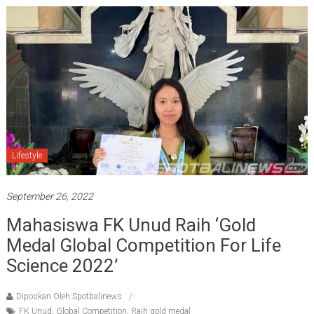
Lifestyle
September 26, 2022
Mahasiswa FK Unud Raih ‘Gold
Medal Global Competition For Life
Science 2022’
Diposkan Oleh:Spotbalinews
FK Unud
,
Global Competition
,
Raih gold medal