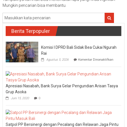
Mungkin pencarian bisa membantu.
Berita Terpopuler
Komisi I DPRD Bali Sidak Bea Cukai Ngurah
Rai
pada
Agustus 5, 2026
Komentar Dinonaktifkan
Komisi
I
DPRD
Bali
Sidak
Apresiasi Nasabah, Bank Surya Gelar Pengundian Arisan Tasya
Bea
Cukai
Grup Asoka
Ngurah
Juni 15, 2020
0
Rai
Satpol PP Bersinergi dengan Pecalang dan Relawan Jaga Pintu