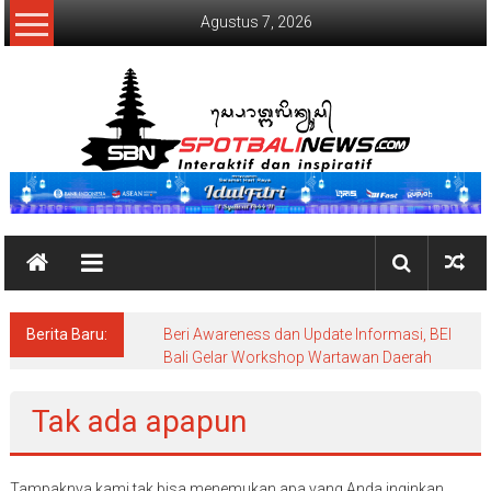
Lompat
Agustus 7, 2026
ke
konten
SpotBaliNews
Berita Baru:
Beri Awareness dan Update Informasi, BEI
Bali Gelar Workshop Wartawan Daerah
Tak ada apapun
Tampaknya kami tak bisa menemukan apa yang Anda inginkan.