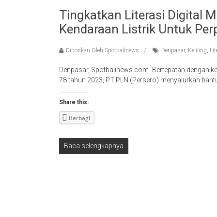
Tingkatkan Literasi Digital 
Kendaraan Listrik Untuk Per
Diposkan Oleh:Spotbalinews
Denpasar
,
Keliling
,
Lit
Denpasar, Spotbalinews.com- Bertepatan dengan ke
78 tahun 2023, PT PLN (Persero) menyalurkan bantu
Share this:
Berbagi
Baca selengkapnya