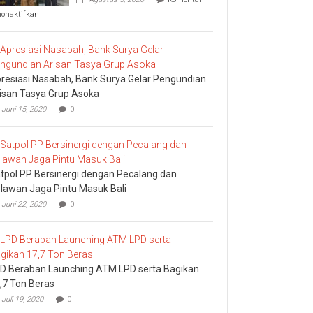
pada
nonaktifkan
Komisi
I
DPRD
Bali
Sidak
resiasi Nasabah, Bank Surya Gelar Pengundian
Bea
Cukai
isan Tasya Grup Asoka
Ngurah
Juni 15, 2020
0
Rai
tpol PP Bersinergi dengan Pecalang dan
lawan Jaga Pintu Masuk Bali
Juni 22, 2020
0
D Beraban Launching ATM LPD serta Bagikan
,7 Ton Beras
Juli 19, 2020
0