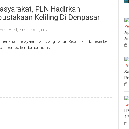
Di
Masyarakat, PLN Hadirkan
pustakaan Keliling Di Denpasar
erasi
,
Mobil
,
Perpustakaan
,
PLN
Ap
Ar
meriahan perayaan Hari Ulang Tahun Republik Indonesia ke –
an berupa kendaraan listrik
Sa
Re
LP
17