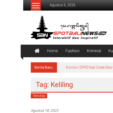
Lompat
Agustus 6, 2026
ke
konten
SpotBaliNews
Home
Fashion
Kriminal
Ku
Berita Baru:
Komisi I DPRD Bali Sidak Bea
Tag: Keliling
Teknologi
Agustus 18, 2023