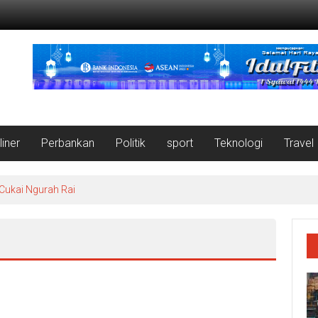
liner
Perbankan
Politik
sport
Teknologi
Travel
 Cukai Ngurah Rai