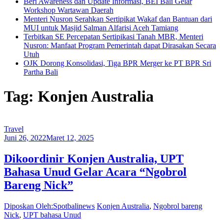
Beri Awareness dan Update Informasi, BEI Bali Gelar
Workshop Wartawan Daerah
Menteri Nusron Serahkan Sertipikat Wakaf dan Bantuan dari
MUI untuk Masjid Salman Alfarisi Aceh Tamiang
Terbitkan SE Percepatan Sertipikasi Tanah MBR, Menteri
Nusron: Manfaat Program Pemerintah dapat Dirasakan Secara
Utuh
OJK Dorong Konsolidasi, Tiga BPR Merger ke PT BPR Sri
Partha Bali
Tag: Konjen Australia
Travel
Juni 26, 2022
Maret 12, 2025
Dikoordinir Konjen Australia, UPT
Bahasa Unud Gelar Acara “Ngobrol
Bareng Nick”
Diposkan Oleh:Spotbalinews
Konjen Australia
,
Ngobrol bareng
Nick
,
UPT bahasa Unud