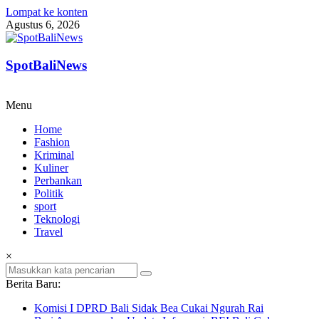
Lompat ke konten
Agustus 6, 2026
SpotBaliNews
Menu
Home
Fashion
Kriminal
Kuliner
Perbankan
Politik
sport
Teknologi
Travel
×
Berita Baru:
Komisi I DPRD Bali Sidak Bea Cukai Ngurah Rai