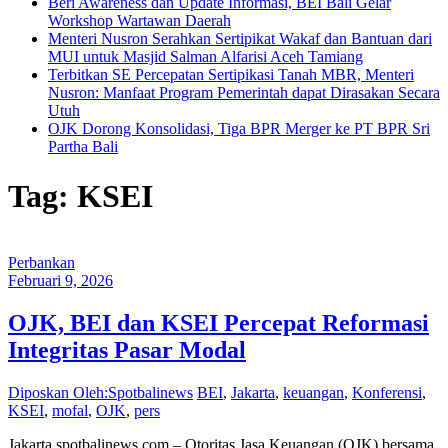
Beri Awareness dan Update Informasi, BEI Bali Gelar
Workshop Wartawan Daerah
Menteri Nusron Serahkan Sertipikat Wakaf dan Bantuan dari
MUI untuk Masjid Salman Alfarisi Aceh Tamiang
Terbitkan SE Percepatan Sertipikasi Tanah MBR, Menteri
Nusron: Manfaat Program Pemerintah dapat Dirasakan Secara
Utuh
OJK Dorong Konsolidasi, Tiga BPR Merger ke PT BPR Sri
Partha Bali
Tag: KSEI
Perbankan
Februari 9, 2026
OJK, BEI dan KSEI Percepat Reformasi
Integritas Pasar Modal
Diposkan Oleh:Spotbalinews
BEI
,
Jakarta
,
keuangan
,
Konferensi
,
KSEI
,
mofal
,
OJK
,
pers
Jakarta,spotbalinews.com – Otoritas Jasa Keuangan (OJK) bersama