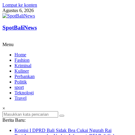
Lompat ke konten
Agustus 6, 2026
SpotBaliNews
Menu
Home
Fashion
Kriminal
Kuliner
Perbankan
Politik
sport
Teknologi
Travel
×
Berita Baru:
Komisi I DPRD Bali Sidak Bea Cukai Ngurah Rai