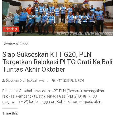
Teknologi
Oktober 6, 2022
Siap Sukseskan KTT G20, PLN
Targetkan Relokasi PLTG Grati Ke Bali
Tuntas Akhir Oktober
Diposkan Oleh:Spotbalinews
KTT G20
,
PLN
,
PLTG
Denpasar, Spotbalinews.com – PT PLN (Persero) menargetkan
relokasi Pembangkit Listrik Tenaga Gas (PLTG) Grati 1×100
megawatt (MW) ke Pesanggaran, Bali bakal selesai pada akhir
Share this: