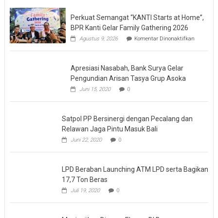
Perkuat Semangat “KANTI Starts at Home”,
BPR Kanti Gelar Family Gathering 2026
pada
Agustus 9, 2026
Komentar Dinonaktifkan
Perkuat
Semanga
“KANTI
Apresiasi Nasabah, Bank Surya Gelar
Starts
at
Pengundian Arisan Tasya Grup Asoka
Home”,
Juni 15, 2020
0
BPR
Kanti
Gelar
Family
Satpol PP Bersinergi dengan Pecalang dan
Gatherin
Relawan Jaga Pintu Masuk Bali
2026
Juni 22, 2020
0
LPD Beraban Launching ATM LPD serta Bagikan
17,7 Ton Beras
Juli 19, 2020
0