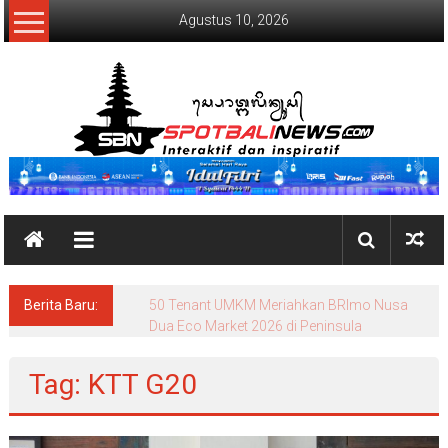
Lompat
Agustus 10, 2026
ke
konten
SpotBaliNews
Berita Baru:
Komisi I DPRD Bali Sidak Bea Cukai Ngurah
Rai
Tag: KTT G20