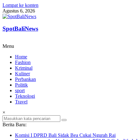
Lompat ke konten
Agustus 6, 2026
SpotBaliNews
Menu
Home
Fashion
Kriminal
Kuliner
Perbankan
Politik
sport
Teknologi
Travel
×
Berita Baru:
Komisi I DPRD Bali Sidak Bea Cukai Ngurah Rai