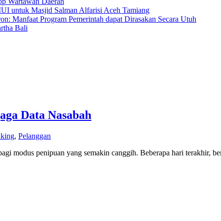
hop Wartawan Daerah
MUI untuk Masjid Salman Alfarisi Aceh Tamiang
ron: Manfaat Program Pemerintah dapat Dirasakan Secara Utuh
tha Bali
aga Data Nasabah
king
,
Pelanggan
 modus penipuan yang semakin canggih. Beberapa hari terakhir, bereda