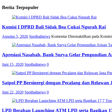
Berita Terpopuler
Komisi I DPRD Bali Sidak Bea Cukai Ngurah Rai
Agustus 5, 2026
Spotbalinews
Komentar Dinonaktifkan
pada Komisi
Apresiasi Nasabah, Bank Surya Gelar Pengundian A
Juni 15, 2020
Spotbalinews
0
Satpol PP Bersinergi dengan Pecalang dan Relawan 
Juni 22, 2020
Spotbalinews
0
LPD Beraban Launching ATM LPD serta Bagikan 17