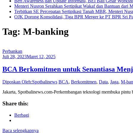
Beri Awareness dan Update Informasi, BEI Bali Gelar Works
Menteri Nusron Serahkan Sertipikat Wakaf dan Bantuan dari 
Terbitkan SE Percepatan Sertipikasi Tanah MBR, Menteri Nus
OJK Dorong Konsolidasi, Tiga BPR Merger ke PT BPR Sri Par
Tag: M-banking
Perbankan
Juli 28, 2023
Maret 12, 2025
BCA Berkomitmen untuk Senantiasa Menj
Diposkan Oleh:Spotbalinews
BCA
,
Berkomitmen
,
Data
,
Jaga
,
M-ban
Jakarta, Spotbalinews.com-Perkembangan teknologi membuka pintu bagi
Share this:
Berbagi
Baca selengkapnya