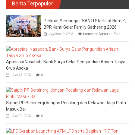
Berita Terpopuler
Perkuat Semangat “KANTI Starts at Home”,
BPR Kanti Gelar Family Gathering 2026
pada
Agustus 9, 2026
Komentar Dinonaktifkan
Perkuat
Semanga
“KANTI
Starts
at
Apresiasi Nasabah, Bank Surya Gelar Pengundian Arisan Tasya
Home”,
BPR
Grup Asoka
Kanti
Juni 15, 2020
0
Gelar
Family
Gatherin
2026
Satpol PP Bersinergi dengan Pecalang dan Relawan Jaga Pintu
Masuk Bali
Juni 22, 2020
0