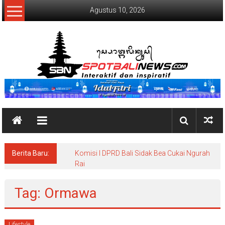
Lompat
Agustus 10, 2026
ke
konten
SpotBaliNews
Berita Baru:
Komisi I DPRD Bali Sidak Bea Cukai Ngurah
Rai
Tag: Ormawa
Lifestyle