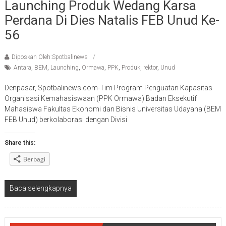
Launching Produk Wedang Karsa
Perdana Di Dies Natalis FEB Unud Ke-
56
Diposkan Oleh:Spotbalinews
Antara
,
BEM
,
Launching
,
Ormawa
,
PPK
,
Produk
,
rektor
,
Unud
Denpasar, Spotbalinews.com-Tim Program Penguatan Kapasitas
Organisasi Kemahasiswaan (PPK Ormawa) Badan Eksekutif
Mahasiswa Fakultas Ekonomi dan Bisnis Universitas Udayana (BEM
FEB Unud) berkolaborasi dengan Divisi
Share this:
Berbagi
Baca selengkapnya