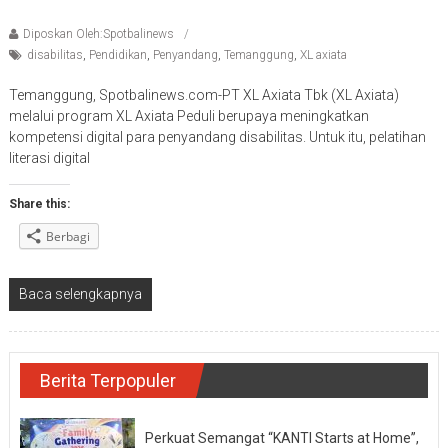
Diposkan Oleh:Spotbalinews
disabilitas
,
Pendidikan
,
Penyandang
,
Temanggung
,
XL axiata
Temanggung, Spotbalinews.com-PT XL Axiata Tbk (XL Axiata)
melalui program XL Axiata Peduli berupaya meningkatkan
kompetensi digital para penyandang disabilitas. Untuk itu, pelatihan
literasi digital
Share this:
Berbagi
Baca selengkapnya
Berita Terpopuler
Perkuat Semangat “KANTI Starts at Home”,