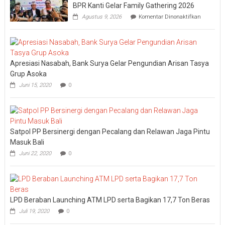
BPR Kanti Gelar Family Gathering 2026
pada
Agustus 9, 2026
Komentar Dinonaktifkan
Perkuat
Semanga
“KANTI
Starts
at
Apresiasi Nasabah, Bank Surya Gelar Pengundian Arisan Tasya
Home”,
BPR
Grup Asoka
Kanti
Juni 15, 2020
0
Gelar
Family
Gatherin
2026
Satpol PP Bersinergi dengan Pecalang dan Relawan Jaga Pintu
Masuk Bali
Juni 22, 2020
0
LPD Beraban Launching ATM LPD serta Bagikan 17,7 Ton Beras
Juli 19, 2020
0