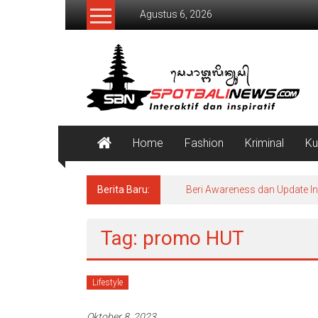
Lompat
Agustus 6, 2026
ke
konten
SpotBaliNews
Home
Fashion
Kriminal
Ku
Berita Baru:
Beri Awareness dan Update I
Tag: promo HUT
Lifestyle
Oktober 8, 2023