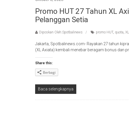
Promo HUT 27 Tahun XL Axi
Pelanggan Setia
Diposkan Oleh:Spotbalinews
promo HUT
,
quota
,
XL
Jakarta, Spotbalinews.com- Rayakan 27 tahun kiprah
(XL Axiata) kembali menebar beragam bonus dan p
Share this:
Berbagi
Baca selengkapnya