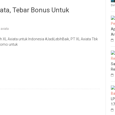
Di
ata, Tebar Bonus Untuk
 axiata
Ap
Ar
 XL Axiata untuk Indonesia #JadiLebihBaik, PT XL Axiata Tbk
romo untuk
Sa
Re
LP
17