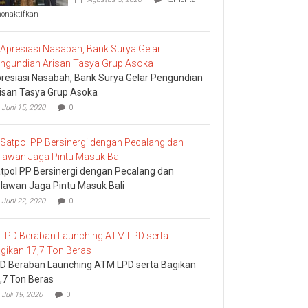
pada
nonaktifkan
Komisi
I
DPRD
Bali
Sidak
resiasi Nasabah, Bank Surya Gelar Pengundian
Bea
Cukai
isan Tasya Grup Asoka
Ngurah
Juni 15, 2020
0
Rai
tpol PP Bersinergi dengan Pecalang dan
lawan Jaga Pintu Masuk Bali
Juni 22, 2020
0
D Beraban Launching ATM LPD serta Bagikan
,7 Ton Beras
Juli 19, 2020
0