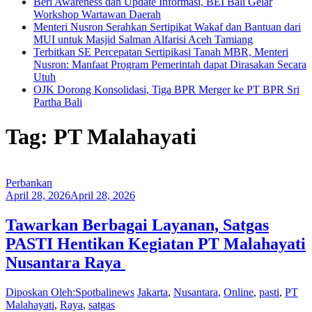
Beri Awareness dan Update Informasi, BEI Bali Gelar
Workshop Wartawan Daerah
Menteri Nusron Serahkan Sertipikat Wakaf dan Bantuan dari
MUI untuk Masjid Salman Alfarisi Aceh Tamiang
Terbitkan SE Percepatan Sertipikasi Tanah MBR, Menteri
Nusron: Manfaat Program Pemerintah dapat Dirasakan Secara
Utuh
OJK Dorong Konsolidasi, Tiga BPR Merger ke PT BPR Sri
Partha Bali
Tag: PT Malahayati
Perbankan
April 28, 2026
April 28, 2026
Tawarkan Berbagai Layanan, Satgas
PASTI Hentikan Kegiatan PT Malahayati
Nusantara Raya
Diposkan Oleh:Spotbalinews
Jakarta
,
Nusantara
,
Online
,
pasti
,
PT
Malahayati
,
Raya
,
satgas