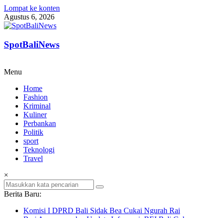
Lompat ke konten
Agustus 6, 2026
SpotBaliNews
Menu
Home
Fashion
Kriminal
Kuliner
Perbankan
Politik
sport
Teknologi
Travel
×
Berita Baru:
Komisi I DPRD Bali Sidak Bea Cukai Ngurah Rai