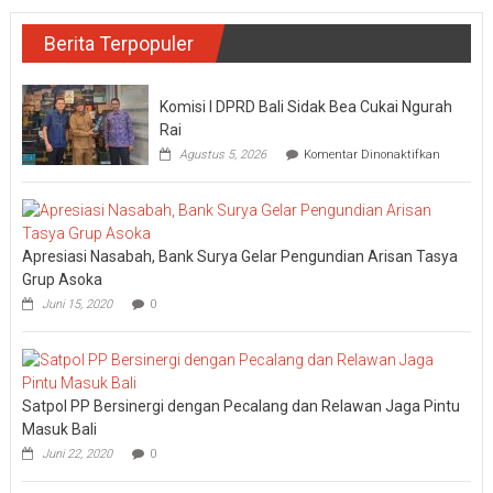
Berita Terpopuler
Komisi I DPRD Bali Sidak Bea Cukai Ngurah
Rai
pada
Agustus 5, 2026
Komentar Dinonaktifkan
Komisi
I
DPRD
Bali
Sidak
Apresiasi Nasabah, Bank Surya Gelar Pengundian Arisan Tasya
Bea
Cukai
Grup Asoka
Ngurah
Juni 15, 2020
0
Rai
Satpol PP Bersinergi dengan Pecalang dan Relawan Jaga Pintu
Masuk Bali
Juni 22, 2020
0