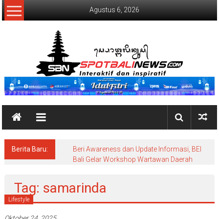
Lompat
Agustus 6, 2026
ke
konten
SpotBaliNews
Berita Baru:
Beri Awareness dan Update Informasi, BEI
Bali Gelar Workshop Wartawan Daerah
Tag: samarinda
Lifestyle
Oktober 24, 2025