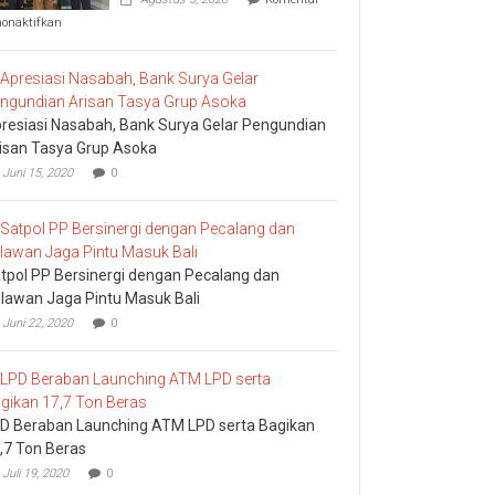
pada
nonaktifkan
Komisi
I
DPRD
Bali
Sidak
resiasi Nasabah, Bank Surya Gelar Pengundian
Bea
Cukai
isan Tasya Grup Asoka
Ngurah
Juni 15, 2020
0
Rai
tpol PP Bersinergi dengan Pecalang dan
lawan Jaga Pintu Masuk Bali
Juni 22, 2020
0
D Beraban Launching ATM LPD serta Bagikan
,7 Ton Beras
Juli 19, 2020
0