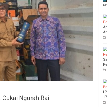
Di
Ap
Ar
Sa
Re
LP
a Cukai Ngurah Rai
17