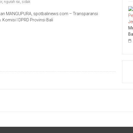
pr
,
ngurah rai
,
sidak
Sitaan MANGUPURA, spotbalinews.com – Transparansi
 Komisi I DPRD Provinsi Bali
Me
Ba