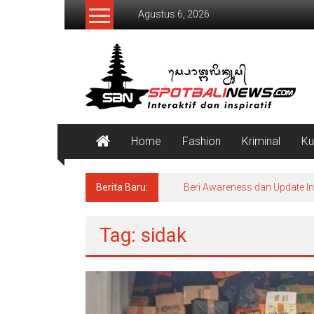
Lompat
Agustus 6, 2026
ke
konten
SpotBaliNews
Home
Fashion
Kriminal
Ku
Berita Baru:
Beri Awareness dan Update I
Tag: sidak