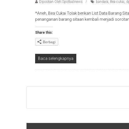
Diposkan Oleh:Spotbalinews
bandara
,
Bea cukai
,
d
*Aneh, Bea Cukai Tolak berikan List Data Barang 
penanganan barang sitaan kembali menjadi sorotan.
Share this:
Berbagi
Baca selengkapnya