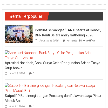
Berita Terpopuler
Perkuat Semangat “KANTI Starts at Home”,
BPR Kanti Gelar Family Gathering 2026
pada
Agustus 9, 2026
Komentar Dinonaktifkan
Perkuat
Semanga
“KANTI
Starts
at
Apresiasi Nasabah, Bank Surya Gelar Pengundian Arisan Tasya
Home”,
BPR
Grup Asoka
Kanti
Juni 15, 2020
0
Gelar
Family
Gatherin
2026
Satpol PP Bersinergi dengan Pecalang dan Relawan Jaga Pintu
Masuk Bali
Juni 22, 2020
0