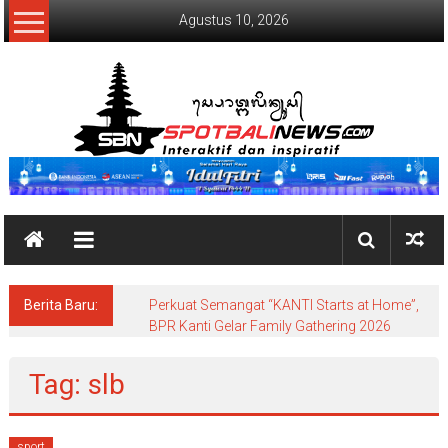
Lompat
Agustus 10, 2026
ke
konten
SpotBaliNews
Berita Baru:
Perkuat Semangat “KANTI Starts at Home”,
BPR Kanti Gelar Family Gathering 2026
Tag: slb
sport